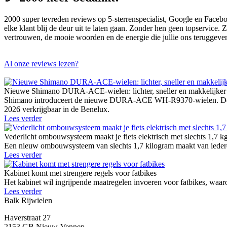
2000 super tevreden reviews op 5-sterrenspecialist, Google en Facebo
elke klant blij de deur uit te laten gaan. Zonder hen geen topservice
vertrouwen, de mooie woorden en de energie die jullie ons teruggeve
Al onze reviews lezen?
Nieuwe Shimano DURA-ACE-wielen: lichter, sneller en makkelijker
Shimano introduceert de nieuwe DURA-ACE WH-R9370-wielen. De vijf u
2026 verkrijgbaar in de Benelux.
Lees verder
Vederlicht ombouwsysteem maakt je fiets elektrisch met slechts 1,7 k
Een nieuw ombouwsysteem van slechts 1,7 kilogram maakt van iedere g
Lees verder
Kabinet komt met strengere regels voor fatbikes
Het kabinet wil ingrijpende maatregelen invoeren voor fatbikes, waaro
Lees verder
Balk Rijwielen
Haverstraat 27
2153 GB Nieuw-Vennep