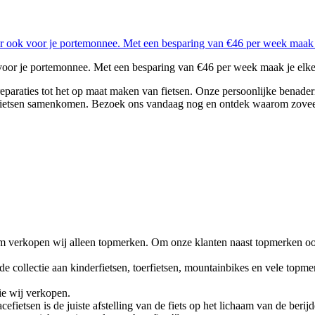
voor je portemonnee. Met een besparing van €46 per week maak je elke ri
paraties tot het op maat maken van fietsen. Onze persoonlijke benaderin
or fietsen samenkomen. Bezoek ons vandaag nog en ontdek waarom zoveel
rom verkopen wij alleen topmerken. Om onze klanten naast topmerken o
 collectie aan kinderfietsen, toerfietsen, mountainbikes en vele topmer
die wij verkopen.
acefietsen is de juiste afstelling van de fiets op het lichaam van de beri