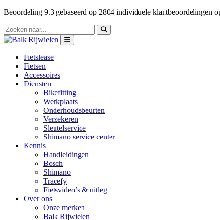
Beoordeling
9.3
gebaseerd op
2804
individuele klantbeoordelingen 
Fietslease
Fietsen
Accessoires
Diensten
Bikefitting
Werkplaats
Onderhoudsbeurten
Verzekeren
Sleutelservice
Shimano service center
Kennis
Handleidingen
Bosch
Shimano
Tracefy
Fietsvideo’s & uitleg
Over ons
Onze merken
Balk Rijwielen