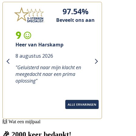
97.54%
Beveelt ons aan
9
Heer Van den Berg
7 augustus 2026
previous
next
ht en
"Goed de tijd genomen voor advies
ma
bij aanschaf nieuwe E bike.
Verschillende modellen kunnen
proefrijden. Aflevering ging ook ..."
ALLE ERVARINGEN
🙌 Wat een mijlpaal
🎉 2000 keer bedankt!