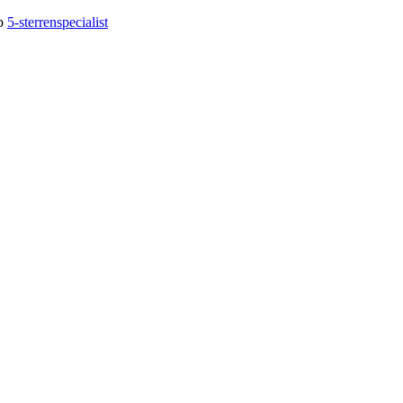
op
5-sterrenspecialist