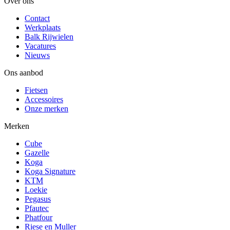
Over ons
Contact
Werkplaats
Balk Rijwielen
Vacatures
Nieuws
Ons aanbod
Fietsen
Accessoires
Onze merken
Merken
Cube
Gazelle
Koga
Koga Signature
KTM
Loekie
Pegasus
Pfautec
Phatfour
Riese en Muller