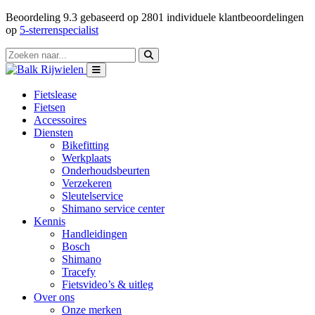
Beoordeling
9.3
gebaseerd op
2801
individuele klantbeoordelingen
op
5-sterrenspecialist
Fietslease
Fietsen
Accessoires
Diensten
Bikefitting
Werkplaats
Onderhoudsbeurten
Verzekeren
Sleutelservice
Shimano service center
Kennis
Handleidingen
Bosch
Shimano
Tracefy
Fietsvideo’s & uitleg
Over ons
Onze merken