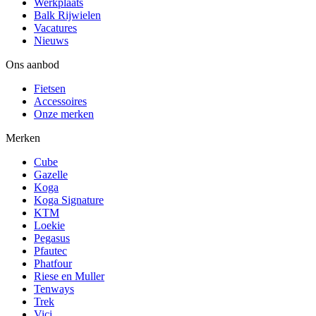
Werkplaats
Balk Rijwielen
Vacatures
Nieuws
Ons aanbod
Fietsen
Accessoires
Onze merken
Merken
Cube
Gazelle
Koga
Koga Signature
KTM
Loekie
Pegasus
Pfautec
Phatfour
Riese en Muller
Tenways
Trek
Vici