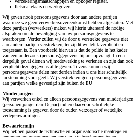
verzekeringsmaatschappijen en opkoper register.
fietsmakelaars en werkgevers.
Wij geven nooit persoonsgegevens door aan andere partijen
waarmee we geen verwerkersovereenkomst hebben afgesloten. Met
deze partijen (verwerkers) maken wij hierin uiteraard de nodige
afspraken om de beveiliging van uw persoonsgegevens te
waarborgen. Verder zullen wij de door u verstrekte gegevens niet
aan andere partijen verstrekken, tenzij dit wettelijk verplicht en
toegestaan is. Een voorbeeld hiervan is dat de politie in het kader
van een onderzoek (persoons)gegevens bij ons opvraagt. In een
dergelijk geval dienen wij medewerking te verlenen en zijn dan ook
verplicht deze gegevens af te geven. Tevens kunnen wij
persoonsgegevens delen met derden indien u ons hier schriftelijk
toestemming voor geeft. Wij verstrekken geen persoonsgegevens
aan partijen welke gevestigd zijn buiten de EU.
Minderjarigen
Wij verwerken enkel en alleen persoonsgegevens van minderjarigen
(personen jonger dan 16 jaar) indien daarvoor schriftelijke
toestemming is gegeven door de ouder, verzorger of wettelijke
vertegenwoordiger.
Bewaartermijn
Wij hebben passende technische en organisatorische maatregelen
genomen om persoonsgegevens van u te beschermen tegen