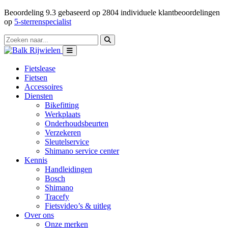
Beoordeling
9.3
gebaseerd op
2804
individuele klantbeoordelingen
op
5-sterrenspecialist
Fietslease
Fietsen
Accessoires
Diensten
Bikefitting
Werkplaats
Onderhoudsbeurten
Verzekeren
Sleutelservice
Shimano service center
Kennis
Handleidingen
Bosch
Shimano
Tracefy
Fietsvideo’s & uitleg
Over ons
Onze merken