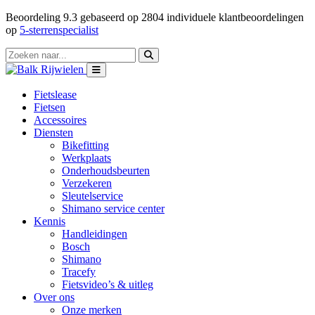
Beoordeling
9.3
gebaseerd op
2804
individuele klantbeoordelingen
op
5-sterrenspecialist
Fietslease
Fietsen
Accessoires
Diensten
Bikefitting
Werkplaats
Onderhoudsbeurten
Verzekeren
Sleutelservice
Shimano service center
Kennis
Handleidingen
Bosch
Shimano
Tracefy
Fietsvideo’s & uitleg
Over ons
Onze merken