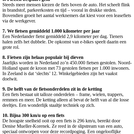
Steeds meer mensen kiezen de fiets boven de auto. Het scheelt flink
in brandstof, parkeerkosten en tijd – vooral in drukke steden.
Bovendien groeit het aantal werknemers dat kiest voor een leasefiets
via de werkgever.
7. We fietsen gemiddeld 1.000 kilometer per jaar
Een Nederlander fietst gemiddeld 2,9 kilometer per dag. Tieners
halen zelfs het dubbele. De opkomst van e-bikes speelt daarin een
grote rol.
8. Fietsen zijn helaas populair bij dieven
Jaarlijks worden in Nederland zo’n 450.000 fietsen gestolen. Noord-
Holland spant de kroon met 73 gestolen fietsen per 1.000 inwoners.
In Zeeland is dat ‘slechts’ 12. Winkelgebieden zijn het vaakst
doelwit.
9. De helft van de fietsonderdelen zit in de ketting
Een fiets bestaat uit talloze onderdelen – frame, wielen, trappers,
remmen en meer. De ketting alleen al bevat de helft van al die losse
deeltjes. Een wonderlijk staaltje techniek op zich.
10. Bijna 300 km/u op een fiets
De hoogste snelheid ooit op een fiets is 296 km/u, bereikt door
Denise Mueller-Korenek. Ze reed in de slipstream van een auto,
speciaal ontworpen voor deze recordpoging. Een ongelooflijke