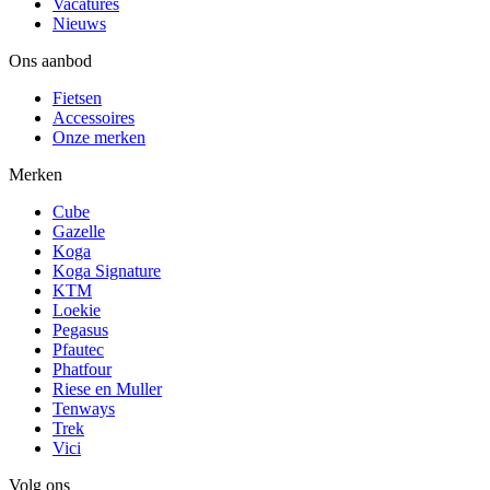
Vacatures
Nieuws
Ons aanbod
Fietsen
Accessoires
Onze merken
Merken
Cube
Gazelle
Koga
Koga Signature
KTM
Loekie
Pegasus
Pfautec
Phatfour
Riese en Muller
Tenways
Trek
Vici
Volg ons