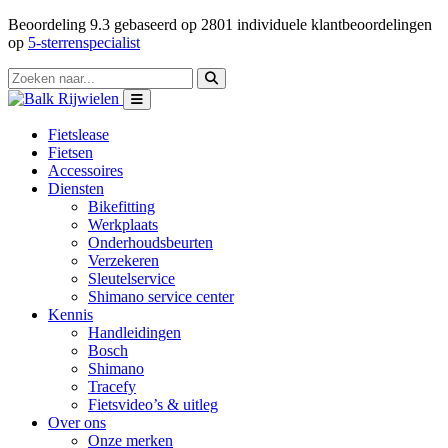
Beoordeling
9.3
gebaseerd op
2801
individuele klantbeoordelingen
op
5-sterrenspecialist
Fietslease
Fietsen
Accessoires
Diensten
Bikefitting
Werkplaats
Onderhoudsbeurten
Verzekeren
Sleutelservice
Shimano service center
Kennis
Handleidingen
Bosch
Shimano
Tracefy
Fietsvideo’s & uitleg
Over ons
Onze merken