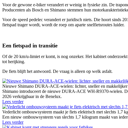
Voor de gewone e-biker verandert er weinig in fysieke zin. De trapon
Producenten als Bosch en Shimano stemmen hun motorkarakteristieke
Voor de speed pedelec verandert er juridisch niets. Die hoort sinds 201
fietspad trager wordt, wordt de roep om aparte snelfietsroutes luider.
Een fietspad in transitie
Of de 20 km/u-limiet er komt, is nog onzeker. Het kabinet onderzoekt h
tot herijking.
De fiets blijft het antwoord. De vraag is alleen op welk asfalt.
Nieuwe Shimano DURA-ACE-wielen: lichter, sneller en makkelijker
Shimano introduceert de nieuwe DURA-ACE WH-R9370-wielen. De vijf u
2026 verkrijgbaar in de Benelux.
Lees verder
Vederlicht ombouwsysteem maakt je fiets elektrisch met slechts 1,7 k
Een nieuw ombouwsysteem van slechts 1,7 kilogram maakt van iedere g
Lees verder