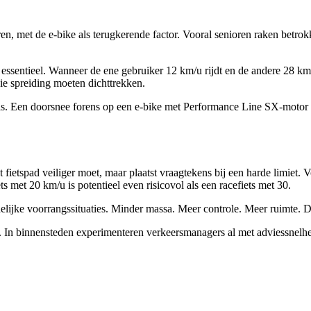
aren, met de e-bike als terugkerende factor. Vooral senioren raken betrok
 essentieel. Wanneer de ene gebruiker 12 km/u rijdt en de andere 28 km
ie spreiding moeten dichttrekken.
r is. Een doorsnee forens op een e-bike met Performance Line SX-motor z
fietspad veiliger moet, maar plaatst vraagtekens bij een harde limiet. V
s met 20 km/u is potentieel even risicovol als een racefiets met 30.
idelijke voorrangssituaties. Minder massa. Meer controle. Meer ruimte. 
en. In binnensteden experimenteren verkeersmanagers al met adviessnelhe