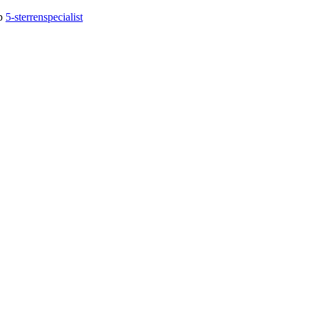
op
5-sterrenspecialist