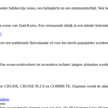
nder fatbikevrije zones, een helmplicht en een minimumleeftijd. Wat bete
-scene van Zuid-Korea. Een verrassende inkijk in een minder bekende f
or een traditionele fietsvakantie of voor het steeds populairder word
 Van woon-werkverkeer tot recreatieve tochten: langere afstanden word
vingen: CRUISE, CRUISE PLUS en COMMUTE. Daarmee wordt de stille, 
lons
rweg regelmatig stoppen voor een ijsje. De 68 kilometer lange IJsjesro