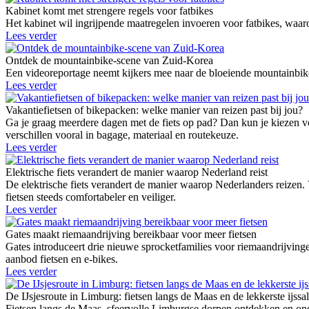
Kabinet komt met strengere regels voor fatbikes
Het kabinet wil ingrijpende maatregelen invoeren voor fatbikes, waaro
Lees verder
Ontdek de mountainbike-scene van Zuid-Korea
Een videoreportage neemt kijkers mee naar de bloeiende mountainbike
Lees verder
Vakantiefietsen of bikepacken: welke manier van reizen past bij jou?
Ga je graag meerdere dagen met de fiets op pad? Dan kun je kiezen vo
verschillen vooral in bagage, materiaal en routekeuze.
Lees verder
Elektrische fiets verandert de manier waarop Nederland reist
De elektrische fiets verandert de manier waarop Nederlanders reizen.
fietsen steeds comfortabeler en veiliger.
Lees verder
Gates maakt riemaandrijving bereikbaar voor meer fietsen
Gates introduceert drie nieuwe sprocketfamilies voor riemaandrij
aanbod fietsen en e-bikes.
Lees verder
De IJsjesroute in Limburg: fietsen langs de Maas en de lekkerste ijssa
Fietsen langs de Maas, sfeervolle Limburgse dorpen ontdekken en onde