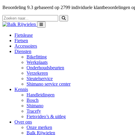
Beoordeling
9.3
gebaseerd op
2799
individuele klantbeoordelingen 
Fietslease
Fietsen
Accessoires
Diensten
Bikefitting
Werkplaats
Onderhoudsbeurten
Verzekeren
Sleutelservice
Shimano service center
Kennis
Handleidingen
Bosch
Shimano
Tracefy
Fietsvideo’s & uitleg
Over ons
Onze merken
Balk Rijwielen