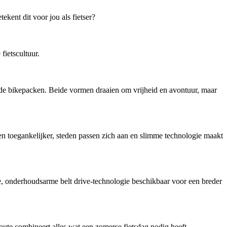
kent dit voor jou als fietser?
ietscultuur.
ende bikepacken. Beide vormen draaien om vrijheid en avontuur, maar
en toegankelijker, steden passen zich aan en slimme technologie maakt
onderhoudsarme belt drive-technologie beschikbaar voor een breder
ute combineert alles wat een zomerse fietsdag nodig heeft.