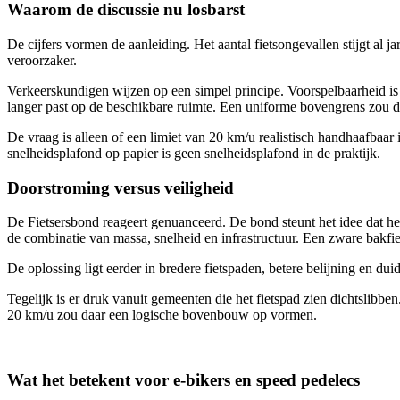
Waarom de discussie nu losbarst
De cijfers vormen de aanleiding. Het aantal fietsongevallen stijgt al j
veroorzaker.
Verkeerskundigen wijzen op een simpel principe. Voorspelbaarheid is
langer past op de beschikbare ruimte. Een uniforme bovengrens zou d
De vraag is alleen of een limiet van 20 km/u realistisch handhaafbaa
snelheidsplafond op papier is geen snelheidsplafond in de praktijk.
Doorstroming versus veiligheid
De Fietsersbond reageert genuanceerd. De bond steunt het idee dat het 
de combinatie van massa, snelheid en infrastructuur. Een zware bakfiet
De oplossing ligt eerder in bredere fietspaden, betere belijning en du
Tegelijk is er druk vanuit gemeenten die het fietspad zien dichtslibb
20 km/u zou daar een logische bovenbouw op vormen.
Wat het betekent voor e-bikers en speed pedelecs