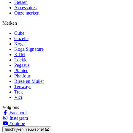
Fietsen
Accessoires
Onze merken
Merken
Cube
Gazelle
Koga
Koga Signature
KTM
Loekie
Pegasus
Pfautec
Phatfour
Riese en Muller
Tenways
Trek
Vici
Volg ons
Facebook
Instagram
Youtube
Inschrijven nieuwsbrief