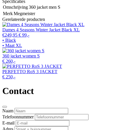
Specificaties
Omschrijving
360 jacket men S
Merk
Megmeister
Gerelateerde producten
Dames 4 Seasons Winter Jacket Black XL
€249,95
€ 99,-
• Black
• Maat XL
360 jacket women S
€ 260,-
PERFETTO RoS 3 JACKET
€ 250,-
Contact
Naam
Telefoonnummer
E-mail
Adres