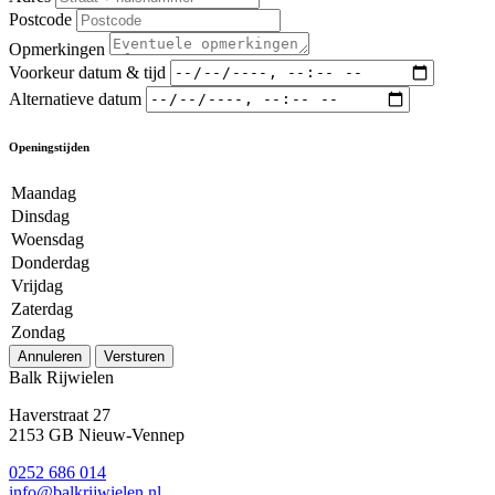
Postcode
Opmerkingen
Voorkeur datum & tijd
Alternatieve datum
Openingstijden
Maandag
Dinsdag
Woensdag
Donderdag
Vrijdag
Zaterdag
Zondag
Annuleren
Versturen
Balk Rijwielen
Haverstraat 27
2153 GB Nieuw-Vennep
0252 686 014
info@balkrijwielen.nl