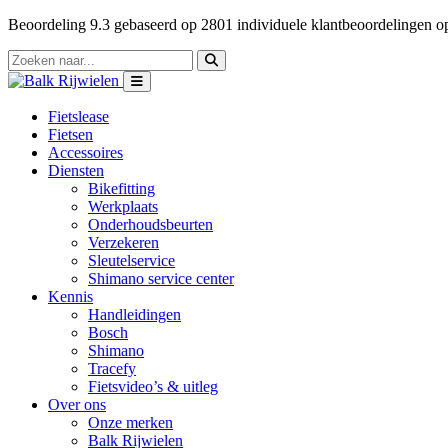
Beoordeling
9.3
gebaseerd op
2801
individuele klantbeoordelingen 
Fietslease
Fietsen
Accessoires
Diensten
Bikefitting
Werkplaats
Onderhoudsbeurten
Verzekeren
Sleutelservice
Shimano service center
Kennis
Handleidingen
Bosch
Shimano
Tracefy
Fietsvideo’s & uitleg
Over ons
Onze merken
Balk Rijwielen