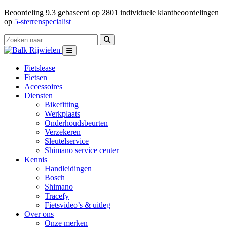
Beoordeling
9.3
gebaseerd op
2801
individuele klantbeoordelingen
op
5-sterrenspecialist
Fietslease
Fietsen
Accessoires
Diensten
Bikefitting
Werkplaats
Onderhoudsbeurten
Verzekeren
Sleutelservice
Shimano service center
Kennis
Handleidingen
Bosch
Shimano
Tracefy
Fietsvideo’s & uitleg
Over ons
Onze merken