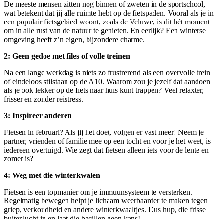
De meeste mensen zitten nog binnen of zweten in de sportschool,
wat betekent dat jij alle ruimte hebt op de fietspaden. Vooral als je in
een populair fietsgebied woont, zoals de Veluwe, is dit hét moment
om in alle rust van de natuur te genieten. En eerlijk? Een winterse
omgeving heeft z’n eigen, bijzondere charme.
2: Geen gedoe met files of volle treinen
Na een lange werkdag is niets zo frustrerend als een overvolle trein
of eindeloos stilstaan op de A10. Waarom zou je jezelf dat aandoen
als je ook lekker op de fiets naar huis kunt trappen? Veel relaxter,
frisser en zonder reistress.
3: Inspireer anderen
Fietsen in februari? Als jij het doet, volgen er vast meer! Neem je
partner, vrienden of familie mee op een tocht en voor je het weet, is
iedereen overtuigd. Wie zegt dat fietsen alleen iets voor de lente en
zomer is?
4: Weg met die winterkwalen
Fietsen is een topmanier om je immuunsysteem te versterken.
Regelmatig bewegen helpt je lichaam weerbaarder te maken tegen
griep, verkoudheid en andere winterkwaaltjes. Dus hup, die frisse
buitenlucht in en laat die bacillen geen kans!