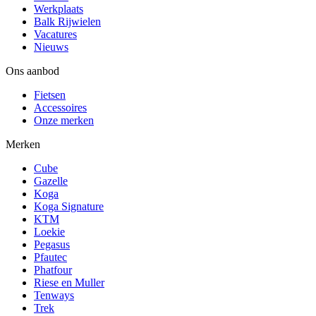
Werkplaats
Balk Rijwielen
Vacatures
Nieuws
Ons aanbod
Fietsen
Accessoires
Onze merken
Merken
Cube
Gazelle
Koga
Koga Signature
KTM
Loekie
Pegasus
Pfautec
Phatfour
Riese en Muller
Tenways
Trek