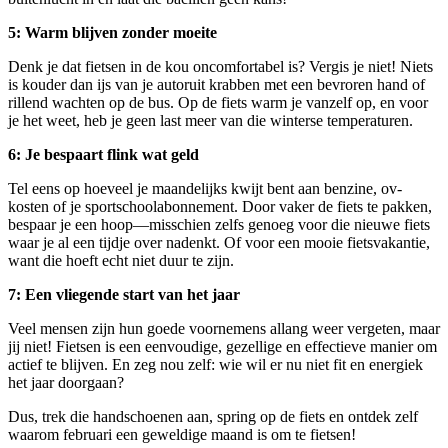
5: Warm blijven zonder moeite
Denk je dat fietsen in de kou oncomfortabel is? Vergis je niet! Niets
is kouder dan ijs van je autoruit krabben met een bevroren hand of
rillend wachten op de bus. Op de fiets warm je vanzelf op, en voor
je het weet, heb je geen last meer van die winterse temperaturen.
6: Je bespaart flink wat geld
Tel eens op hoeveel je maandelijks kwijt bent aan benzine, ov-
kosten of je sportschoolabonnement. Door vaker de fiets te pakken,
bespaar je een hoop—misschien zelfs genoeg voor die nieuwe fiets
waar je al een tijdje over nadenkt. Of voor een mooie fietsvakantie,
want die hoeft echt niet duur te zijn.
7: Een vliegende start van het jaar
Veel mensen zijn hun goede voornemens allang weer vergeten, maar
jij niet! Fietsen is een eenvoudige, gezellige en effectieve manier om
actief te blijven. En zeg nou zelf: wie wil er nu niet fit en energiek
het jaar doorgaan?
Dus, trek die handschoenen aan, spring op de fiets en ontdek zelf
waarom februari een geweldige maand is om te fietsen!