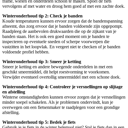
frame, wielen en onderdelen schoon te maken. Spoel de fiets
vervolgens af met water en droog hem goed af met een zachte doek.
Winteronderhoud tip 2: Check je banden
Koude temperaturen kunnen ervoor zorgen dat de bandenspanning
afneemt, dus zorg ervoor dat je banden voldoende zijn opgepompt.
Raadpleeg de aanbevolen drukwaarden die op de zijkant van je
banden staan. Het is ook een goed moment om je banden te
inspecteren op eventuele sneden of scherpe voorwerpen die
vastzitten in het loopvlak. En vergeet niet te checken of je banden
voldoende profiel hebben.
Winteronderhoud tip 3: Smeer je ketting
Smeer je ketting en andere bewegende onderdelen in met een
geschikt smeermiddel, dit helpt roestvorming te voorkomen.
Verwijder eventueel overtollig smeermiddel met een schone doek.
Winteronderhoud tip 4: Controleer je versnellingen op slijtage
en afstelling
Winterse omstandigheden kunnen ervoor zorgen dat je versnellingen
minder soepel schakelen. Als je problemen ondervindt, kun je
overwegen om een fietsenmaker te raadplegen voor een grondige
afstelling.
Winteronderhoud tip 5: Bedek je fiets
Gebruik je je fiets in de winter helemaal niet? Stal je fiets dan in een