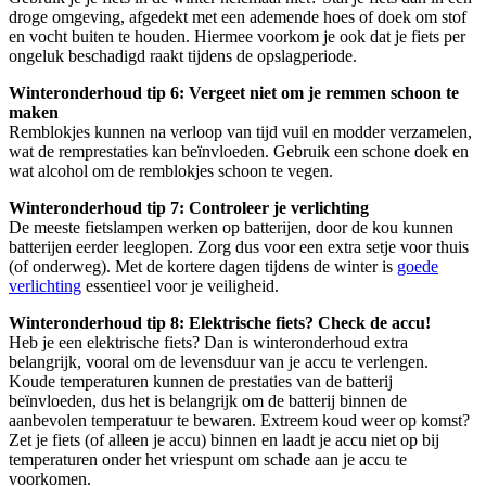
droge omgeving, afgedekt met een ademende hoes of doek om stof
en vocht buiten te houden. Hiermee voorkom je ook dat je fiets per
ongeluk beschadigd raakt tijdens de opslagperiode.
Winteronderhoud tip 6: Vergeet niet om je remmen schoon te
maken
Remblokjes kunnen na verloop van tijd vuil en modder verzamelen,
wat de remprestaties kan beïnvloeden. Gebruik een schone doek en
wat alcohol om de remblokjes schoon te vegen.
Winteronderhoud tip 7: Controleer je verlichting
De meeste fietslampen werken op batterijen, door de kou kunnen
batterijen eerder leeglopen. Zorg dus voor een extra setje voor thuis
(of onderweg). Met de kortere dagen tijdens de winter is
goede
verlichting
essentieel voor je veiligheid.
Winteronderhoud tip 8: Elektrische fiets? Check de accu!
Heb je een elektrische fiets? Dan is winteronderhoud extra
belangrijk, vooral om de levensduur van je accu te verlengen.
Koude temperaturen kunnen de prestaties van de batterij
beïnvloeden, dus het is belangrijk om de batterij binnen de
aanbevolen temperatuur te bewaren. Extreem koud weer op komst?
Zet je fiets (of alleen je accu) binnen en laadt je accu niet op bij
temperaturen onder het vriespunt om schade aan je accu te
voorkomen.