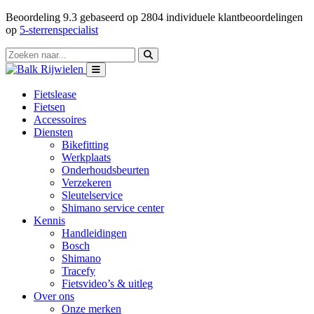
Beoordeling
9.3
gebaseerd op
2804
individuele klantbeoordelingen
op
5-sterrenspecialist
Fietslease
Fietsen
Accessoires
Diensten
Bikefitting
Werkplaats
Onderhoudsbeurten
Verzekeren
Sleutelservice
Shimano service center
Kennis
Handleidingen
Bosch
Shimano
Tracefy
Fietsvideo’s & uitleg
Over ons
Onze merken