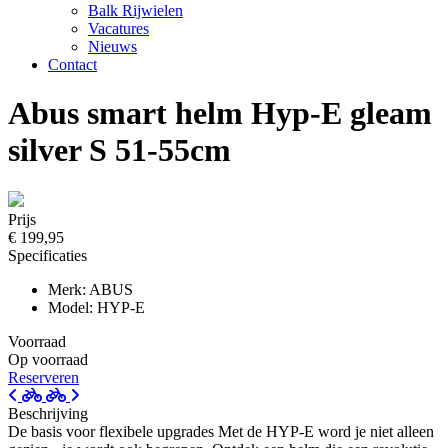
Balk Rijwielen
Vacatures
Nieuws
Contact
Abus smart helm Hyp-E gleam
silver S 51-55cm
Prijs
€ 199,95
Specificaties
Merk: ABUS
Model: HYP-E
Voorraad
Op voorraad
Reserveren
Beschrijving
De basis voor flexibele upgrades Met de HYP-E word je niet alleen