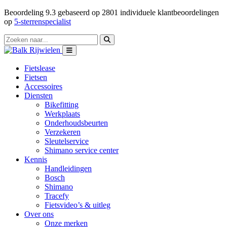
Beoordeling
9.3
gebaseerd op
2801
individuele klantbeoordelingen
op
5-sterrenspecialist
Fietslease
Fietsen
Accessoires
Diensten
Bikefitting
Werkplaats
Onderhoudsbeurten
Verzekeren
Sleutelservice
Shimano service center
Kennis
Handleidingen
Bosch
Shimano
Tracefy
Fietsvideo’s & uitleg
Over ons
Onze merken