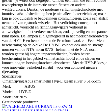
gezien - je wordt ook begrepen. Ontdek een helm die een revolutie
teweegbrengt in de interactie tussen fietsers en andere
weggebruikers. Dankzij de moderne verlichtingstechnologie met
intuïtieve afstandsbediening ben je niet alleen beter zichtbaar, maar
kun je ook duidelijk je bedoelingen communiceren, zoals een afslag
nemen of van rijstrook wisselen. Het verlichtingsconcept met
achterlicht, voorlicht en richtingaanwijzers verhoogt je
aanwezigheid in het verkeer merkbaar, zodat je veilig en ontspannen
kunt rijden. De lampen zijn geïntegreerd in het meerschalenontwerp
van de HYP-E en benadrukken de Premium-Look en -Feel. Meer
bescherming op de e-bike De HYP-E voldoet ook aan de strenge
normen van de NTA-norm 8776 - helmen met de NTA-norm
worden getest bij hogere impactsnelheden, bieden betere
bescherming in het gebied van het achterhoofd en de slapen en
kunnen hogere botsingskrachten absorberen. Met de HYP-E kies je
voor innovatie, veiligheid en stijl - voor een compleet nieuwe
rijervaring.
Specificaties
Omschrijving
Abus smart helm Hyp-E gleam silver S 51-55cm
Merk
ABUS
Model
HYP-E
Modeljaar
2025
Gerelateerde producten
VALHELM ABUS URBAN I 3.0 ZW M