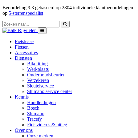
Beoordeling
9.3
gebaseerd op
2804
individuele klantbeoordelingen
op
5-sterrenspecialist
Fietslease
Fietsen
Accessoires
Diensten
Bikefitting
Werkplaats
Onderhoudsbeurten
Verzekeren
Sleutelservice
Shimano service center
Kennis
Handleidingen
Bosch
Shimano
Tracefy
Fietsvideo’s & uitleg
Over ons
Onze merken