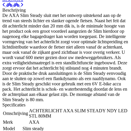
Beschrijving
De AXA Slim Steady sluit met het ontwerp uitstekend aan op de
trend van steeds lichter en slanker ogende fietsen. Naast het feit dat
dit achterlicht minder dan 20 mm dik is, is de minimale hoogte van
het product ook een groot voordeel aangezien de Slim hierdoor op
nagenoeg elke bagagedrager kan worden toegepast. De intelligente
vormgeving van het achterlicht zorgt voor optimale lichtspreiding en
lichtdistributie waardoor de fietser niet alleen vanaf de achterkant,
maar ook vanaf de zijkant goed zichtbaar is voor overig verkeer. U
wordt vanaf 600 meter gezien door uw medeweggebruikers. Als
extra veiligheidsmaatregel is een standlichtfunctie ingebouwd. Deze
zorgt ervoor dat het achterlicht bij stilstand nog 4 minuten brandt.
Door de praktische druk aansluitingen is de Slim Steady eenvoudig
aan te sluiten op zowel een flankdynamo als een naafdynamo. Ook
is de Slim Steady geschikt voor gebruik met een 6V E-bike accu
pack. Het achterlicht is schok- en waterbestendig doordat de lens en
de achterplaat aan elkaar gelast zijn. De montage afstand van de
Slim Steady is 80 mm.
Specificaties
ACHTERLICHT AXA SLIM STEADY NDY LED
Omschrijving
STL 80MM
Merk
AXA
Model
Slim steady