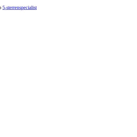
op
5-sterrenspecialist