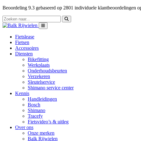
Beoordeling
9.3
gebaseerd op
2801
individuele klantbeoordelingen 
Fietslease
Fietsen
Accessoires
Diensten
Bikefitting
Werkplaats
Onderhoudsbeurten
Verzekeren
Sleutelservice
Shimano service center
Kennis
Handleidingen
Bosch
Shimano
Tracefy
Fietsvideo’s & uitleg
Over ons
Onze merken
Balk Rijwielen