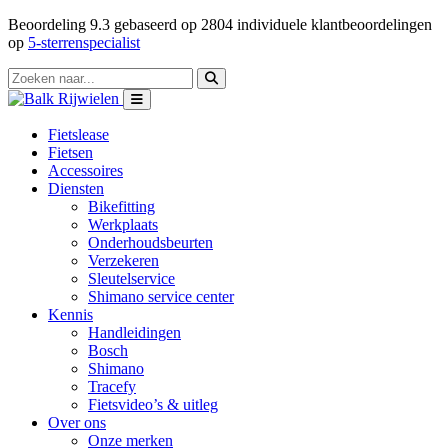
Beoordeling
9.3
gebaseerd op
2804
individuele klantbeoordelingen
op
5-sterrenspecialist
Fietslease
Fietsen
Accessoires
Diensten
Bikefitting
Werkplaats
Onderhoudsbeurten
Verzekeren
Sleutelservice
Shimano service center
Kennis
Handleidingen
Bosch
Shimano
Tracefy
Fietsvideo’s & uitleg
Over ons
Onze merken