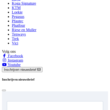
Koga Signature
KTM
Loekie
Pegasus
Pfautec
Phatfour
Riese en Muller
Tenways
Trek
Vici
Volg ons
Facebook
Instagram
Youtube
Inschrijven nieuwsbrief
Inschrijven nieuwsbrief