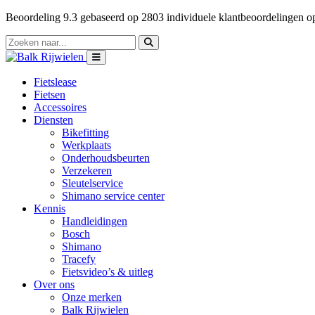
Beoordeling
9.3
gebaseerd op
2803
individuele klantbeoordelingen 
Fietslease
Fietsen
Accessoires
Diensten
Bikefitting
Werkplaats
Onderhoudsbeurten
Verzekeren
Sleutelservice
Shimano service center
Kennis
Handleidingen
Bosch
Shimano
Tracefy
Fietsvideo’s & uitleg
Over ons
Onze merken
Balk Rijwielen