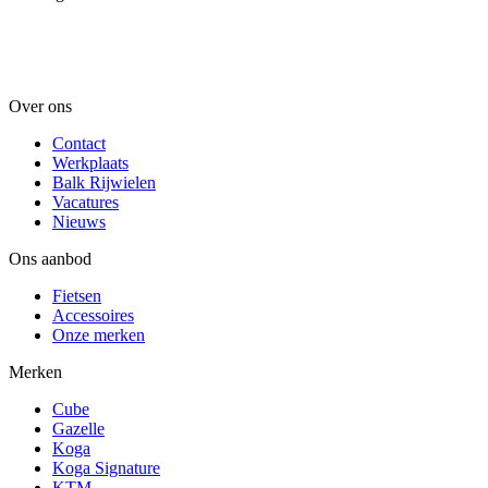
Over ons
Contact
Werkplaats
Balk Rijwielen
Vacatures
Nieuws
Ons aanbod
Fietsen
Accessoires
Onze merken
Merken
Cube
Gazelle
Koga
Koga Signature
KTM