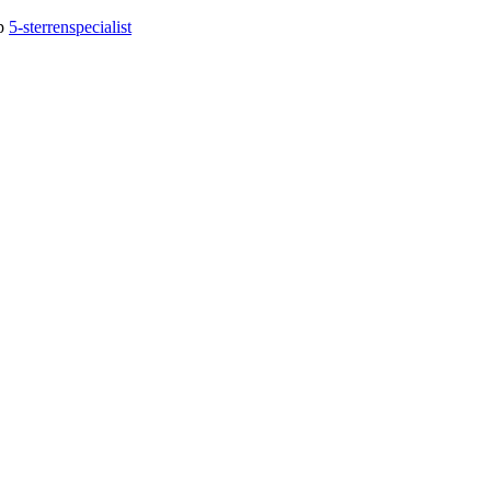
op
5-sterrenspecialist