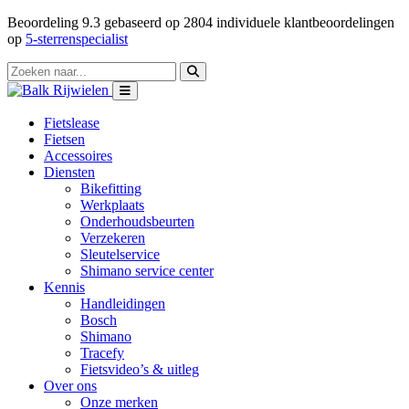
Beoordeling
9.3
gebaseerd op
2804
individuele klantbeoordelingen
op
5-sterrenspecialist
Fietslease
Fietsen
Accessoires
Diensten
Bikefitting
Werkplaats
Onderhoudsbeurten
Verzekeren
Sleutelservice
Shimano service center
Kennis
Handleidingen
Bosch
Shimano
Tracefy
Fietsvideo’s & uitleg
Over ons
Onze merken