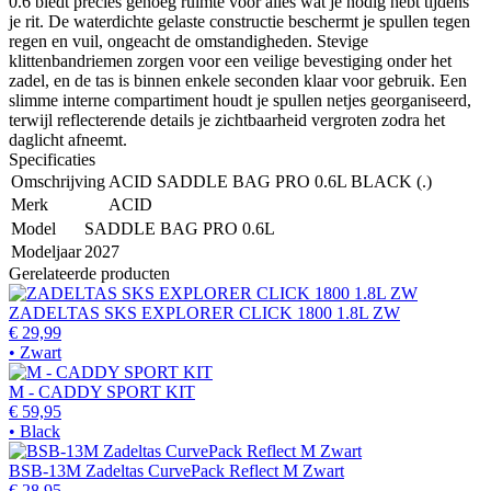
0.6 biedt precies genoeg ruimte voor alles wat je nodig hebt tijdens
je rit. De waterdichte gelaste constructie beschermt je spullen tegen
regen en vuil, ongeacht de omstandigheden. Stevige
klittenbandriemen zorgen voor een veilige bevestiging onder het
zadel, en de tas is binnen enkele seconden klaar voor gebruik. Een
slimme interne compartiment houdt je spullen netjes georganiseerd,
terwijl reflecterende details je zichtbaarheid vergroten zodra het
daglicht afneemt.
Specificaties
Omschrijving
ACID SADDLE BAG PRO 0.6L BLACK (.)
Merk
ACID
Model
SADDLE BAG PRO 0.6L
Modeljaar
2027
Gerelateerde producten
ZADELTAS SKS EXPLORER CLICK 1800 1.8L ZW
€ 29,99
• Zwart
M - CADDY SPORT KIT
€ 59,95
• Black
BSB-13M Zadeltas CurvePack Reflect M Zwart
€ 28,95