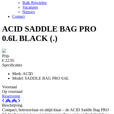
Balk Rijwielen
Vacatures
Nieuws
Contact
ACID SADDLE BAG PRO
0.6L BLACK (.)
Prijs
€ 22,95
Specificaties
Merk: ACID
Model: SADDLE BAG PRO 0.6L
Voorraad
Op voorraad
Reserveren
Beschrijving
Compact, betrouwbaar en altijd klaar – de ACID Saddle Bag PRO