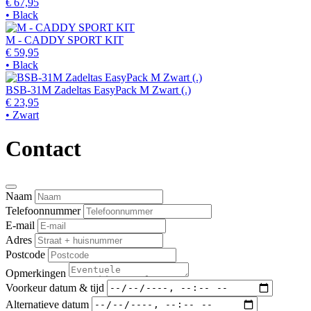
€ 67,95
• Black
M - CADDY SPORT KIT
€ 59,95
• Black
BSB-31M Zadeltas EasyPack M Zwart (.)
€ 23,95
• Zwart
Contact
Naam
Telefoonnummer
E-mail
Adres
Postcode
Opmerkingen
Voorkeur datum & tijd
Alternatieve datum