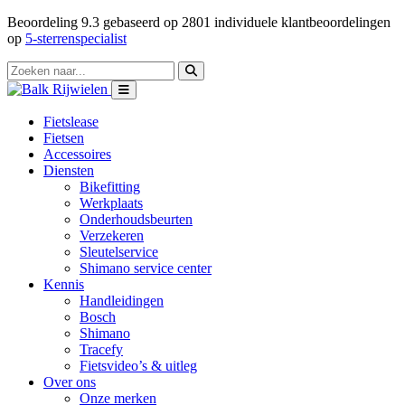
Beoordeling
9.3
gebaseerd op
2801
individuele klantbeoordelingen
op
5-sterrenspecialist
Fietslease
Fietsen
Accessoires
Diensten
Bikefitting
Werkplaats
Onderhoudsbeurten
Verzekeren
Sleutelservice
Shimano service center
Kennis
Handleidingen
Bosch
Shimano
Tracefy
Fietsvideo’s & uitleg
Over ons
Onze merken