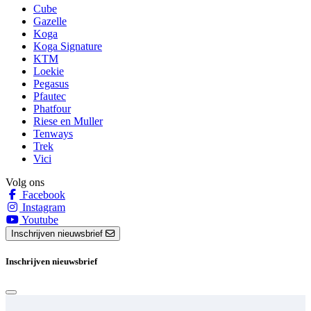
Cube
Gazelle
Koga
Koga Signature
KTM
Loekie
Pegasus
Pfautec
Phatfour
Riese en Muller
Tenways
Trek
Vici
Volg ons
Facebook
Instagram
Youtube
Inschrijven nieuwsbrief
Inschrijven nieuwsbrief