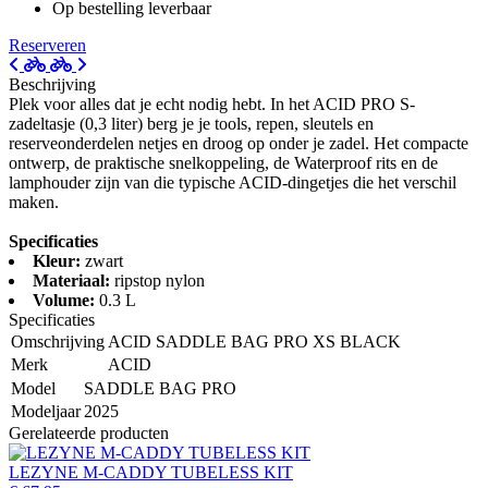
Op bestelling leverbaar
Reserveren
Beschrijving
Plek voor alles dat je echt nodig hebt. In het ACID PRO S-
zadeltasje (0,3 liter) berg je je tools, repen, sleutels en
reserveonderdelen netjes en droog op onder je zadel. Het compacte
ontwerp, de praktische snelkoppeling, de Waterproof rits en de
lamphouder zijn van die typische ACID-dingetjes die het verschil
maken.
Specificaties
Kleur:
zwart
Materiaal:
ripstop nylon
Volume:
0.3 L
Specificaties
Omschrijving
ACID SADDLE BAG PRO XS BLACK
Merk
ACID
Model
SADDLE BAG PRO
Modeljaar
2025
Gerelateerde producten
LEZYNE M-CADDY TUBELESS KIT