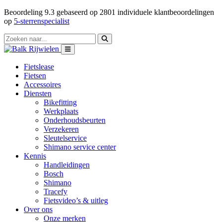
Beoordeling
9.3
gebaseerd op
2801
individuele klantbeoordelingen
op
5-sterrenspecialist
Fietslease
Fietsen
Accessoires
Diensten
Bikefitting
Werkplaats
Onderhoudsbeurten
Verzekeren
Sleutelservice
Shimano service center
Kennis
Handleidingen
Bosch
Shimano
Tracefy
Fietsvideo’s & uitleg
Over ons
Onze merken