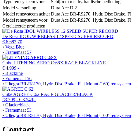
Type remsysteem voor
Schijfrem met hydraulische bediening
Model versnelling
Dura Ace Di2
Model remsysteem achter
Dura Ace BR-R9270, Hydr. Disc Brake, Fl
Model remsysteem voor
Dura Ace BR-R9270, Hydr. Disc Brake, Fl
Gerelateerde producten
De Rosa IDOL WIRELESS 12 SPEED SUPER RECORD
€ 6.682,70
• Vega Blue
• Framemaat 57
Cube LITENING AERO C:68X RACE BLACKLINE
€ 4.999,-
• Blackline
• Framemaat 56
• Ultegra BR-R8170, Hydr. Disc Brake, Flat Mount (160) remsystee
Cube AGREE C:62 RACE GLACIER/BLACK
€3.799,-
€ 3.549,-
• Glacier/black
• Framemaat 53
• Ultegra BR-R8170, Hydr. Disc Brake, Flat Mount (160) remsystee
Contact