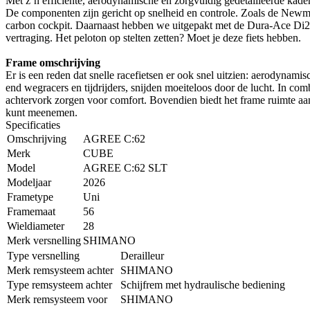
Met z’n efficiënte, aerodynamische en zorgvuldig gedetailleerde kader
De componenten zijn gericht op snelheid en controle. Zoals de Newm
carbon cockpit. Daarnaast hebben we uitgepakt met de Dura-Ace Di2 2x
vertraging. Het peloton op stelten zetten? Moet je deze fiets hebben.
Frame omschrijving
Er is een reden dat snelle racefietsen er ook snel uitzien: aerodynam
end wegracers en tijdrijders, snijden moeiteloos door de lucht. In com
achtervork zorgen voor comfort. Bovendien biedt het frame ruimte aa
kunt meenemen.
Specificaties
Omschrijving
AGREE C:62
Merk
CUBE
Model
AGREE C:62 SLT
Modeljaar
2026
Frametype
Uni
Framemaat
56
Wieldiameter
28
Merk versnelling
SHIMANO
Type versnelling
Derailleur
Merk remsysteem achter
SHIMANO
Type remsysteem achter
Schijfrem met hydraulische bediening
Merk remsysteem voor
SHIMANO