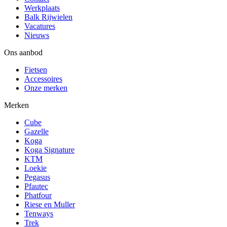
Werkplaats
Balk Rijwielen
Vacatures
Nieuws
Ons aanbod
Fietsen
Accessoires
Onze merken
Merken
Cube
Gazelle
Koga
Koga Signature
KTM
Loekie
Pegasus
Pfautec
Phatfour
Riese en Muller
Tenways
Trek