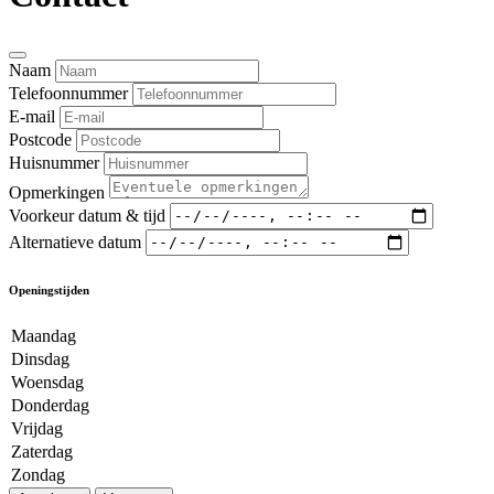
Naam
Telefoonnummer
E-mail
Postcode
Huisnummer
Opmerkingen
Voorkeur datum & tijd
Alternatieve datum
Openingstijden
Maandag
Dinsdag
Woensdag
Donderdag
Vrijdag
Zaterdag
Zondag