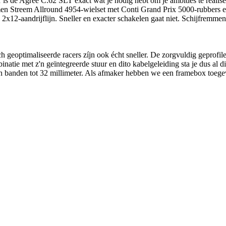
 is de Agree C:62 SLT exact wat je nodig hebt om je ambities te realise
en Streem Allround 4954-wielset met Conti Grand Prix 5000-rubbers en
12-aandrijflijn. Sneller en exacter schakelen gaat niet. Schijfremmen 
isch geoptimaliseerde racers zíjn ook écht sneller. De zorgvuldig gepro
binatie met z'n geïntegreerde stuur en dito kabelgeleiding sta je dus al
n banden tot 32 millimeter. Als afmaker hebben we een framebox toegev