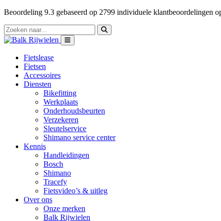
Beoordeling
9.3
gebaseerd op
2799
individuele klantbeoordelingen 
Fietslease
Fietsen
Accessoires
Diensten
Bikefitting
Werkplaats
Onderhoudsbeurten
Verzekeren
Sleutelservice
Shimano service center
Kennis
Handleidingen
Bosch
Shimano
Tracefy
Fietsvideo’s & uitleg
Over ons
Onze merken
Balk Rijwielen