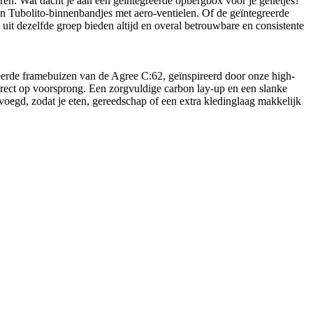
ren. Wat dacht je aan een geïntegreerde opbergbox voor je gelletjes?
 Tubolito-binnenbandjes met aero-ventielen. Of de geïntegreerde
uit dezelfde groep bieden altijd en overal betrouwbare en consistente
fileerde framebuizen van de Agree C:62, geïnspireerd door onze high-
 direct op voorsprong. Een zorgvuldige carbon lay-up en een slanke
oegd, zodat je eten, gereedschap of een extra kledinglaag makkelijk