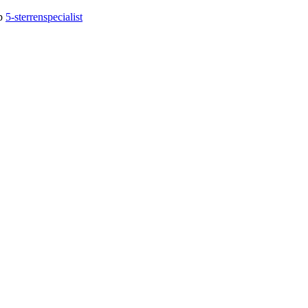
op
5-sterrenspecialist