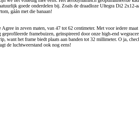
 zijn we het volledig mee eens. Het aerodynamisch geoptimaliseerde kad
natuurlijk goede onderdelen bij. Zoals de draadloze Ultegra Di2 2x12-aa
tom, gáán met die banaan!
e de Agree in zeven maten, van 47 tot 62 centimeter. Met voor iedere m
g geprofileerde framebuizen, geïnspireerd door onze high-end wegracers 
ip, want het frame biedt plaats aan banden tot 32 millimeter. O ja, che
aagt de luchtweerstand ook nog eens!