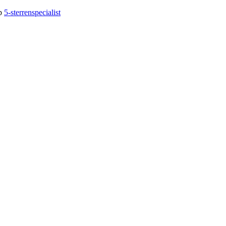
op
5-sterrenspecialist