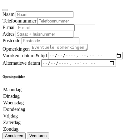
Naam
Telefoonnummer
E-mail
Adres
Postcode
Opmerkingen
Voorkeur datum & tijd
Alternatieve datum
Openingstijden
Maandag
Dinsdag
Woensdag
Donderdag
Vrijdag
Zaterdag
Zondag
Annuleren
Versturen