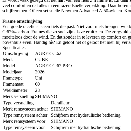
Er wordt vaak gezegd dat het hart van een fiets z’n frame is. En daar
veel comfort en dat alles in een razendsnelle verpakking. Daar horen 
schijfremmen. Of een set snelle Newmen Advanced A.50-wielen. Kor
Frame omschrijving
Een goede racefiets is een fiets die past. Niet voor niets brengen w
C:62®-carbon. Frames die zo snel zijn als ze eruit zien. De zorgvuldi
moeiteloos door de wind. En dat zonder in te leveren op comfort en gr
bovenbuis even. Handig hè? En geloof het of geloof het niet: hij verl
Specificaties
Omschrijving
AGREE C:62
Merk
CUBE
Model
AGREE C:62 PRO
Modeljaar
2026
Frametype
Uni
Framemaat
60
Wieldiameter
28
Merk versnelling
SHIMANO
Type versnelling
Derailleur
Merk remsysteem achter
SHIMANO
Type remsysteem achter
Schijfrem met hydraulische bediening
Merk remsysteem voor
SHIMANO
Type remsysteem voor
Schijfrem met hydraulische bediening