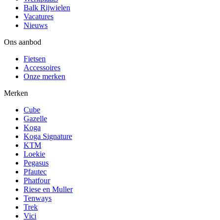
Balk Rijwielen
Vacatures
Nieuws
Ons aanbod
Fietsen
Accessoires
Onze merken
Merken
Cube
Gazelle
Koga
Koga Signature
KTM
Loekie
Pegasus
Pfautec
Phatfour
Riese en Muller
Tenways
Trek
Vici