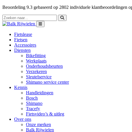
Beoordeling
9.3
gebaseerd op
2802
individuele klantbeoordelingen 
Fietslease
Fietsen
Accessoires
Diensten
Bikefitting
Werkplaats
Onderhoudsbeurten
Verzekeren
Sleutelservice
Shimano service center
Kennis
Handleidingen
Bosch
Shimano
Tracefy
Fietsvideo’s & uitleg
Over ons
Onze merken
Balk Rijwielen