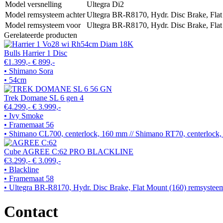
Model versnelling
Ultegra Di2
Model remsysteem achter
Ultegra BR-R8170, Hydr. Disc Brake, Flat
Model remsysteem voor
Ultegra BR-R8170, Hydr. Disc Brake, Flat
Gerelateerde producten
Bulls Harrier 1 Disc
€1.399,-
€ 899,-
• Shimano Sora
• 54cm
Trek Domane SL 6 gen 4
€4.299,-
€ 3.999,-
• Ivy Smoke
• Framemaat 56
• Shimano CL700, centerlock, 160 mm // Shimano RT70, centerlock
Cube AGREE C:62 PRO BLACKLINE
€3.299,-
€ 3.099,-
• Blackline
• Framemaat 58
• Ultegra BR-R8170, Hydr. Disc Brake, Flat Mount (160) remsystee
Contact