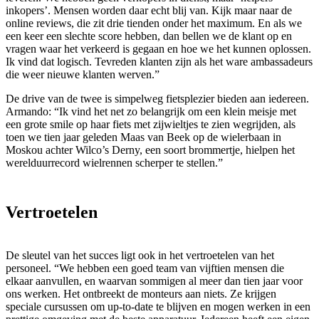
inkopers’. Mensen worden daar echt blij van. Kijk maar naar de
online reviews, die zit drie tienden onder het maximum. En als we
een keer een slechte score hebben, dan bellen we de klant op en
vragen waar het verkeerd is gegaan en hoe we het kunnen oplossen.
Ik vind dat logisch. Tevreden klanten zijn als het ware ambassadeurs
die weer nieuwe klanten werven.”
De drive van de twee is simpelweg fietsplezier bieden aan iedereen.
Armando: “Ik vind het net zo belangrijk om een klein meisje met
een grote smile op haar fiets met zijwieltjes te zien wegrijden, als
toen we tien jaar geleden Maas van Beek op de wielerbaan in
Moskou achter Wilco’s Derny, een soort brommertje, hielpen het
werelduurrecord wielrennen scherper te stellen.”
Vertroetelen
De sleutel van het succes ligt ook in het vertroetelen van het
personeel. “We hebben een goed team van vijftien mensen die
elkaar aanvullen, en waarvan sommigen al meer dan tien jaar voor
ons werken. Het ontbreekt de monteurs aan niets. Ze krijgen
speciale cursussen om up-to-date te blijven en mogen werken in een