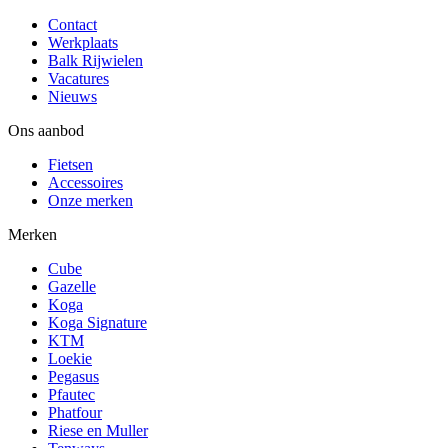
Contact
Werkplaats
Balk Rijwielen
Vacatures
Nieuws
Ons aanbod
Fietsen
Accessoires
Onze merken
Merken
Cube
Gazelle
Koga
Koga Signature
KTM
Loekie
Pegasus
Pfautec
Phatfour
Riese en Muller