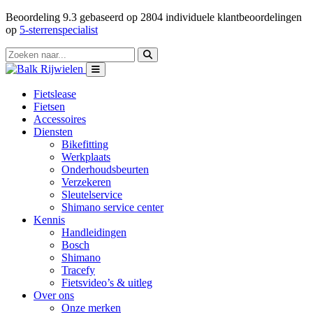
Beoordeling
9.3
gebaseerd op
2804
individuele klantbeoordelingen
op
5-sterrenspecialist
Fietslease
Fietsen
Accessoires
Diensten
Bikefitting
Werkplaats
Onderhoudsbeurten
Verzekeren
Sleutelservice
Shimano service center
Kennis
Handleidingen
Bosch
Shimano
Tracefy
Fietsvideo’s & uitleg
Over ons
Onze merken