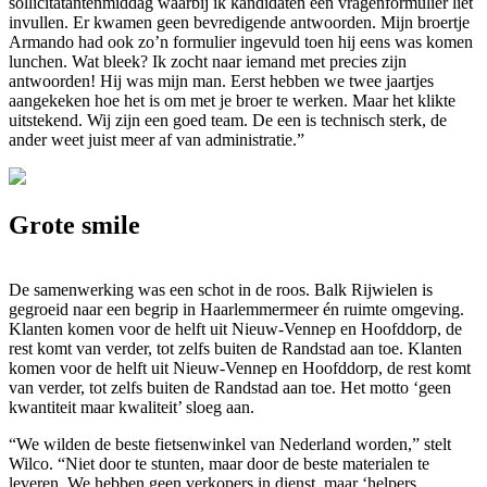
sollicitatantenmiddag waarbij ik kandidaten een vragenformulier liet
invullen. Er kwamen geen bevredigende antwoorden. Mijn broertje
Armando had ook zo’n formulier ingevuld toen hij eens was komen
lunchen. Wat bleek? Ik zocht naar iemand met precies zijn
antwoorden! Hij was mijn man. Eerst hebben we twee jaartjes
aangekeken hoe het is om met je broer te werken. Maar het klikte
uitstekend. Wij zijn een goed team. De een is technisch sterk, de
ander weet juist meer af van administratie.”
Grote smile
De samenwerking was een schot in de roos. Balk Rijwielen is
gegroeid naar een begrip in Haarlemmermeer én ruimte omgeving.
Klanten komen voor de helft uit Nieuw-Vennep en Hoofddorp, de
rest komt van verder, tot zelfs buiten de Randstad aan toe. Klanten
komen voor de helft uit Nieuw-Vennep en Hoofddorp, de rest komt
van verder, tot zelfs buiten de Randstad aan toe. Het motto ‘geen
kwantiteit maar kwaliteit’ sloeg aan.
“We wilden de beste fietsenwinkel van Nederland worden,” stelt
Wilco. “Niet door te stunten, maar door de beste materialen te
leveren. We hebben geen verkopers in dienst, maar ‘helpers