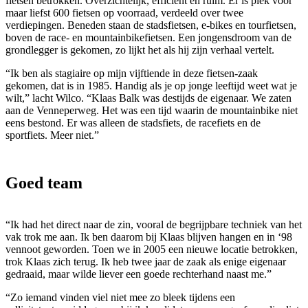
fietsen betrokken. Overzichtelijk, efficiënt en ruim. Er is plek voor
maar liefst 600 fietsen op voorraad, verdeeld over twee
verdiepingen. Beneden staan de stadsfietsen, e-bikes en tourfietsen,
boven de race- en mountainbikefietsen. Een jongensdroom van de
grondlegger is gekomen, zo lijkt het als hij zijn verhaal vertelt.
“Ik ben als stagiaire op mijn vijftiende in deze fietsen-zaak
gekomen, dat is in 1985. Handig als je op jonge leeftijd weet wat je
wilt,” lacht Wilco. “Klaas Balk was destijds de eigenaar. We zaten
aan de Venneperweg. Het was een tijd waarin de mountainbike niet
eens bestond. Er was alleen de stadsfiets, de racefiets en de
sportfiets. Meer niet.”
Goed team
“Ik had het direct naar de zin, vooral de begrijpbare techniek van het
vak trok me aan. Ik ben daarom bij Klaas blijven hangen en in ‘98
vennoot geworden. Toen we in 2005 een nieuwe locatie betrokken,
trok Klaas zich terug. Ik heb twee jaar de zaak als enige eigenaar
gedraaid, maar wilde liever een goede rechterhand naast me.”
“Zo iemand vinden viel niet mee zo bleek tijdens een