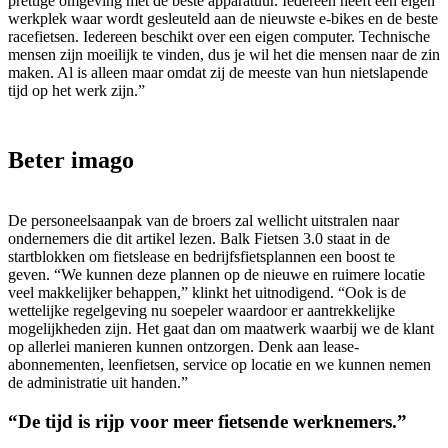
prettige omgeving met de beste apparatuur. Iedereen heeft een eigen
werkplek waar wordt gesleuteld aan de nieuwste e-bikes en de beste
racefietsen. Iedereen beschikt over een eigen computer. Technische
mensen zijn moeilijk te vinden, dus je wil het die mensen naar de zin
maken. Al is alleen maar omdat zij de meeste van hun nietslapende
tijd op het werk zijn.”
Beter imago
De personeelsaanpak van de broers zal wellicht uitstralen naar
ondernemers die dit artikel lezen. Balk Fietsen 3.0 staat in de
startblokken om fietslease en bedrijfsfietsplannen een boost te
geven. “We kunnen deze plannen op de nieuwe en ruimere locatie
veel makkelijker behappen,” klinkt het uitnodigend. “Ook is de
wettelijke regelgeving nu soepeler waardoor er aantrekkelijke
mogelijkheden zijn. Het gaat dan om maatwerk waarbij we de klant
op allerlei manieren kunnen ontzorgen. Denk aan lease-
abonnementen, leenfietsen, service op locatie en we kunnen nemen
de administratie uit handen.”
“De tijd is rijp voor meer fietsende werknemers.”