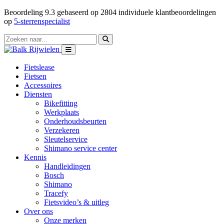
Beoordeling
9.3
gebaseerd op
2804
individuele klantbeoordelingen
op
5-sterrenspecialist
Fietslease
Fietsen
Accessoires
Diensten
Bikefitting
Werkplaats
Onderhoudsbeurten
Verzekeren
Sleutelservice
Shimano service center
Kennis
Handleidingen
Bosch
Shimano
Tracefy
Fietsvideo’s & uitleg
Over ons
Onze merken