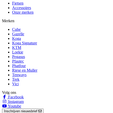
Fietsen
Accessoires
Onze merken
Merken
Cube
Gazelle
Koga
Koga Signature
KTM
Loekie
Pegasus
Pfautec
Phatfour
Riese en Muller
Tenways
Trek
Vici
Volg ons
Facebook
Instagram
Youtube
Inschrijven nieuwsbrief