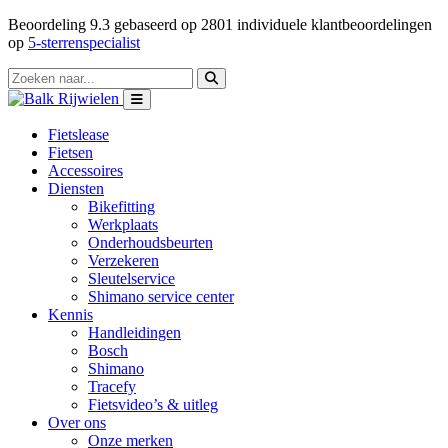
Beoordeling
9.3
gebaseerd op
2801
individuele klantbeoordelingen
op
5-sterrenspecialist
Fietslease
Fietsen
Accessoires
Diensten
Bikefitting
Werkplaats
Onderhoudsbeurten
Verzekeren
Sleutelservice
Shimano service center
Kennis
Handleidingen
Bosch
Shimano
Tracefy
Fietsvideo’s & uitleg
Over ons
Onze merken