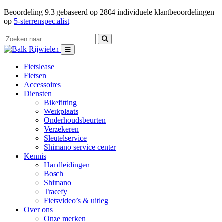
Beoordeling
9.3
gebaseerd op
2804
individuele klantbeoordelingen
op
5-sterrenspecialist
Fietslease
Fietsen
Accessoires
Diensten
Bikefitting
Werkplaats
Onderhoudsbeurten
Verzekeren
Sleutelservice
Shimano service center
Kennis
Handleidingen
Bosch
Shimano
Tracefy
Fietsvideo’s & uitleg
Over ons
Onze merken