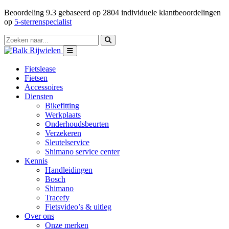
Beoordeling
9.3
gebaseerd op
2804
individuele klantbeoordelingen
op
5-sterrenspecialist
Fietslease
Fietsen
Accessoires
Diensten
Bikefitting
Werkplaats
Onderhoudsbeurten
Verzekeren
Sleutelservice
Shimano service center
Kennis
Handleidingen
Bosch
Shimano
Tracefy
Fietsvideo’s & uitleg
Over ons
Onze merken