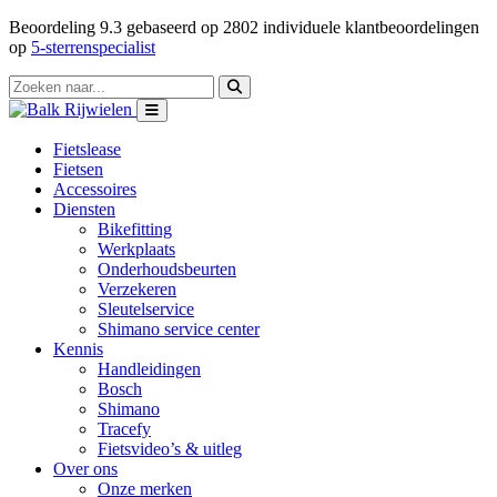
Beoordeling
9.3
gebaseerd op
2802
individuele klantbeoordelingen
op
5-sterrenspecialist
Fietslease
Fietsen
Accessoires
Diensten
Bikefitting
Werkplaats
Onderhoudsbeurten
Verzekeren
Sleutelservice
Shimano service center
Kennis
Handleidingen
Bosch
Shimano
Tracefy
Fietsvideo’s & uitleg
Over ons
Onze merken