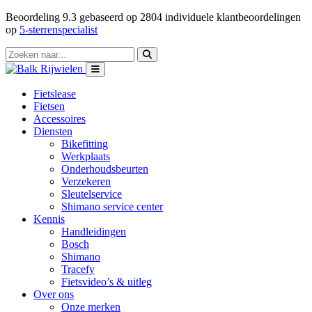
Beoordeling
9.3
gebaseerd op
2804
individuele klantbeoordelingen
op
5-sterrenspecialist
Fietslease
Fietsen
Accessoires
Diensten
Bikefitting
Werkplaats
Onderhoudsbeurten
Verzekeren
Sleutelservice
Shimano service center
Kennis
Handleidingen
Bosch
Shimano
Tracefy
Fietsvideo’s & uitleg
Over ons
Onze merken