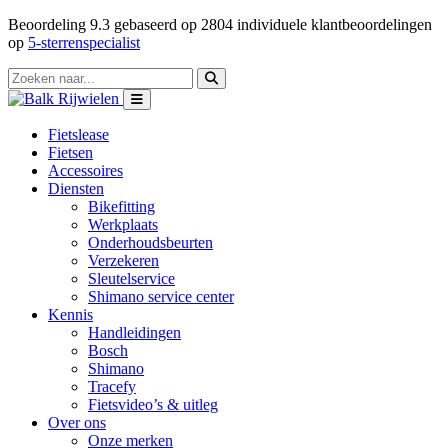
Beoordeling
9.3
gebaseerd op
2804
individuele klantbeoordelingen
op
5-sterrenspecialist
Fietslease
Fietsen
Accessoires
Diensten
Bikefitting
Werkplaats
Onderhoudsbeurten
Verzekeren
Sleutelservice
Shimano service center
Kennis
Handleidingen
Bosch
Shimano
Tracefy
Fietsvideo’s & uitleg
Over ons
Onze merken