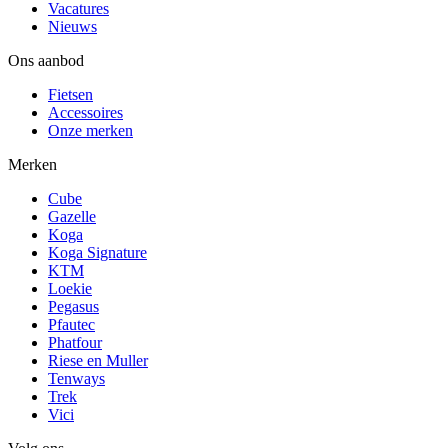
Vacatures
Nieuws
Ons aanbod
Fietsen
Accessoires
Onze merken
Merken
Cube
Gazelle
Koga
Koga Signature
KTM
Loekie
Pegasus
Pfautec
Phatfour
Riese en Muller
Tenways
Trek
Vici