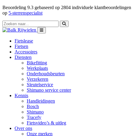
Beoordeling
9.3
gebaseerd op
2804
individuele klantbeoordelingen
op
5-sterrenspecialist
Fietslease
Fietsen
Accessoires
Diensten
Bikefitting
Werkplaats
Onderhoudsbeurten
Verzekeren
Sleutelservice
Shimano service center
Kennis
Handleidingen
Bosch
Shimano
Tracefy
Fietsvideo’s & uitleg
Over ons
Onze merken