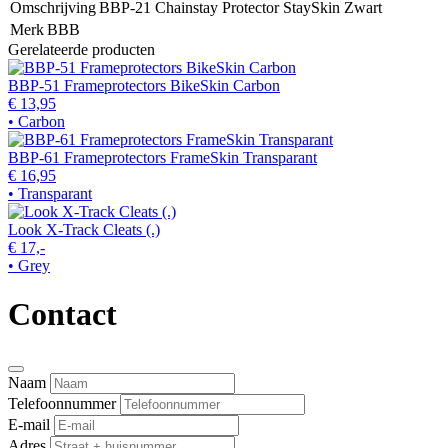
Omschrijving
BBP-21 Chainstay Protector StaySkin Zwart
Merk
BBB
Gerelateerde producten
BBP-51 Frameprotectors BikeSkin Carbon
€ 13,95
• Carbon
BBP-61 Frameprotectors FrameSkin Transparant
€ 16,95
• Transparant
Look X-Track Cleats (.)
€ 17,-
• Grey
Contact
Naam
Telefoonnummer
E-mail
Adres