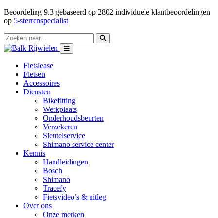
Beoordeling
9.3
gebaseerd op
2802
individuele klantbeoordelingen
op
5-sterrenspecialist
Fietslease
Fietsen
Accessoires
Diensten
Bikefitting
Werkplaats
Onderhoudsbeurten
Verzekeren
Sleutelservice
Shimano service center
Kennis
Handleidingen
Bosch
Shimano
Tracefy
Fietsvideo’s & uitleg
Over ons
Onze merken