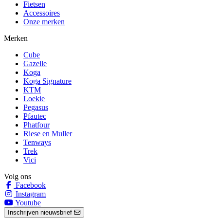
Fietsen
Accessoires
Onze merken
Merken
Cube
Gazelle
Koga
Koga Signature
KTM
Loekie
Pegasus
Pfautec
Phatfour
Riese en Muller
Tenways
Trek
Vici
Volg ons
Facebook
Instagram
Youtube
Inschrijven nieuwsbrief