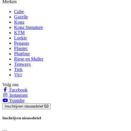
Merken
Cube
Gazelle
Koga
Koga Signature
KTM
Loekie
Pegasus
Pfautec
Phatfour
Riese en Muller
Tenways
Trek
Vici
Volg ons
Facebook
Instagram
Youtube
Inschrijven nieuwsbrief
Inschrijven nieuwsbrief