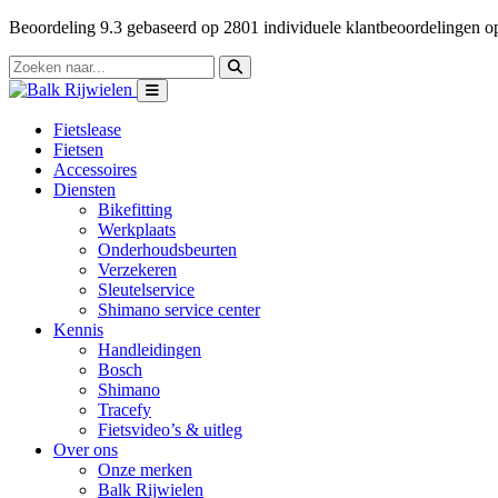
Beoordeling
9.3
gebaseerd op
2801
individuele klantbeoordelingen 
Fietslease
Fietsen
Accessoires
Diensten
Bikefitting
Werkplaats
Onderhoudsbeurten
Verzekeren
Sleutelservice
Shimano service center
Kennis
Handleidingen
Bosch
Shimano
Tracefy
Fietsvideo’s & uitleg
Over ons
Onze merken
Balk Rijwielen