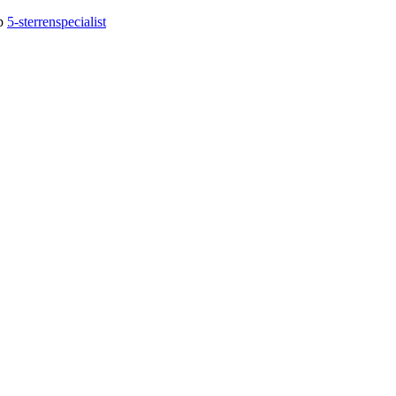
op
5-sterrenspecialist