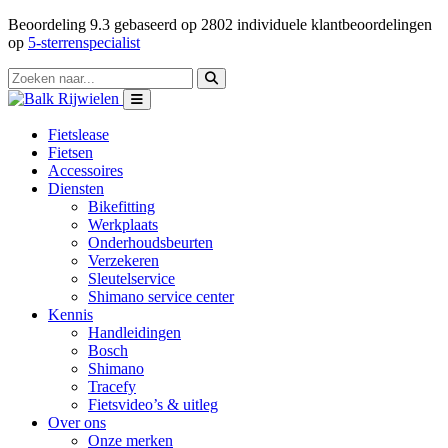
Beoordeling
9.3
gebaseerd op
2802
individuele klantbeoordelingen
op
5-sterrenspecialist
Fietslease
Fietsen
Accessoires
Diensten
Bikefitting
Werkplaats
Onderhoudsbeurten
Verzekeren
Sleutelservice
Shimano service center
Kennis
Handleidingen
Bosch
Shimano
Tracefy
Fietsvideo’s & uitleg
Over ons
Onze merken