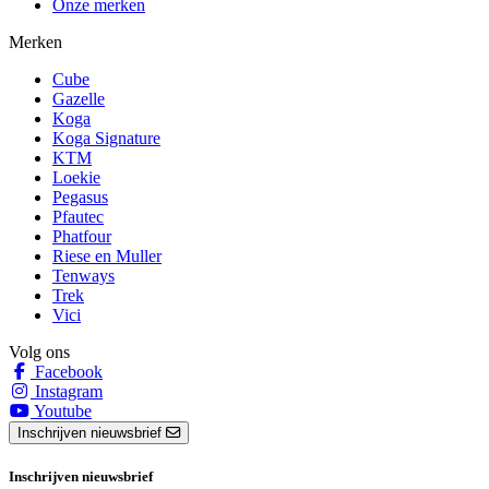
Onze merken
Merken
Cube
Gazelle
Koga
Koga Signature
KTM
Loekie
Pegasus
Pfautec
Phatfour
Riese en Muller
Tenways
Trek
Vici
Volg ons
Facebook
Instagram
Youtube
Inschrijven nieuwsbrief
Inschrijven nieuwsbrief