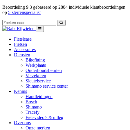
Beoordeling
9.3
gebaseerd op
2804
individuele klantbeoordelingen
op
5-sterrenspecialist
Fietslease
Fietsen
Accessoires
Diensten
Bikefitting
Werkplaats
Onderhoudsbeurten
Verzekeren
Sleutelservice
Shimano service center
Kennis
Handleidingen
Bosch
Shimano
Tracefy
Fietsvideo’s & uitleg
Over ons
Onze merken