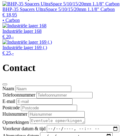
BHP-35 Spacers UltraSpace 5/10/15/20mm 1.1/8" Carbon
€ 18,95
• Carbon
Industriële lager 168
€ 20,-
Industriële lager 169 (.)
€ 25,-
Contact
Naam
Telefoonnummer
E-mail
Postcode
Huisnummer
Opmerkingen
Voorkeur datum & tijd
Alternatieve datum