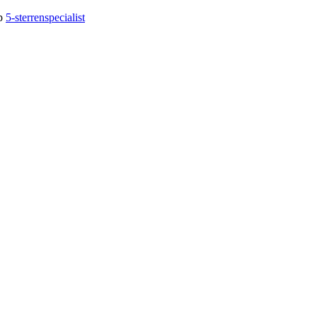
op
5-sterrenspecialist