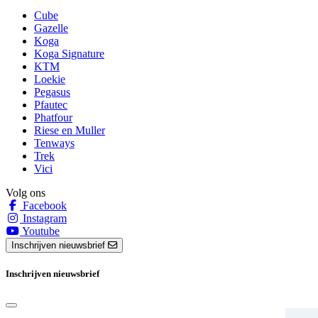
Cube
Gazelle
Koga
Koga Signature
KTM
Loekie
Pegasus
Pfautec
Phatfour
Riese en Muller
Tenways
Trek
Vici
Volg ons
Facebook
Instagram
Youtube
Inschrijven nieuwsbrief
Inschrijven nieuwsbrief