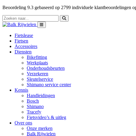
Beoordeling
9.3
gebaseerd op
2799
individuele klantbeoordelingen 
Fietslease
Fietsen
Accessoires
Diensten
Bikefitting
Werkplaats
Onderhoudsbeurten
Verzekeren
Sleutelservice
Shimano service center
Kennis
Handleidingen
Bosch
Shimano
Tracefy
Fietsvideo’s & uitleg
Over ons
Onze merken
Balk Rijwielen