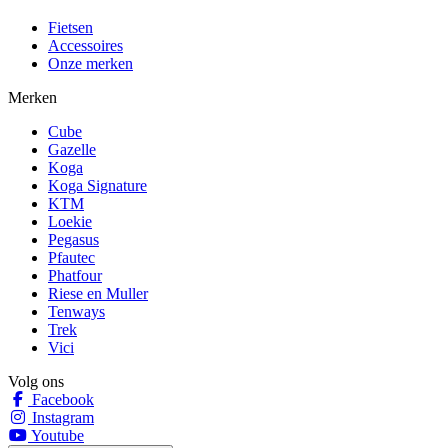
Fietsen
Accessoires
Onze merken
Merken
Cube
Gazelle
Koga
Koga Signature
KTM
Loekie
Pegasus
Pfautec
Phatfour
Riese en Muller
Tenways
Trek
Vici
Volg ons
Facebook
Instagram
Youtube