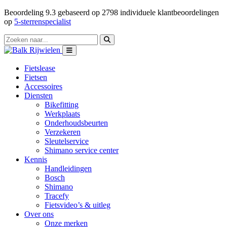
Beoordeling
9.3
gebaseerd op
2798
individuele klantbeoordelingen
op
5-sterrenspecialist
Fietslease
Fietsen
Accessoires
Diensten
Bikefitting
Werkplaats
Onderhoudsbeurten
Verzekeren
Sleutelservice
Shimano service center
Kennis
Handleidingen
Bosch
Shimano
Tracefy
Fietsvideo’s & uitleg
Over ons
Onze merken