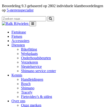
Beoordeling
9.3
gebaseerd op
2802
individuele klantbeoordelingen
op
5-sterrenspecialist
Fietslease
Fietsen
Accessoires
Diensten
Bikefitting
Werkplaats
Onderhoudsbeurten
Verzekeren
Sleutelservice
Shimano service center
Kennis
Handleidingen
Bosch
Shimano
Tracefy
Fietsvideo’s & uitleg
Over ons
Onze merken