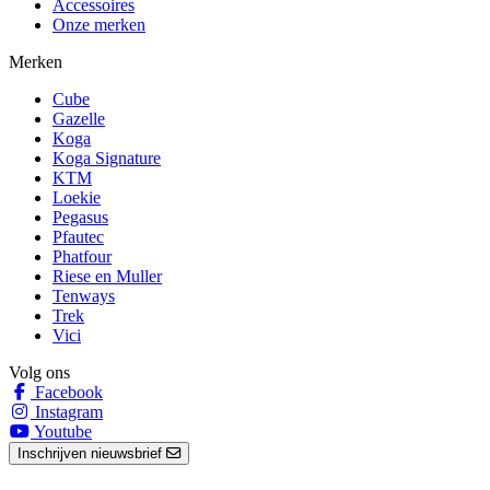
Accessoires
Onze merken
Merken
Cube
Gazelle
Koga
Koga Signature
KTM
Loekie
Pegasus
Pfautec
Phatfour
Riese en Muller
Tenways
Trek
Vici
Volg ons
Facebook
Instagram
Youtube
Inschrijven nieuwsbrief