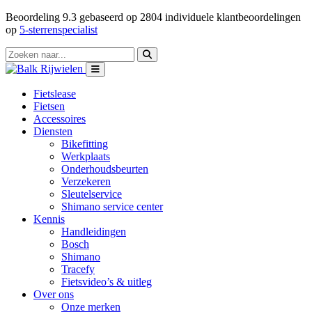
Beoordeling
9.3
gebaseerd op
2804
individuele klantbeoordelingen
op
5-sterrenspecialist
Fietslease
Fietsen
Accessoires
Diensten
Bikefitting
Werkplaats
Onderhoudsbeurten
Verzekeren
Sleutelservice
Shimano service center
Kennis
Handleidingen
Bosch
Shimano
Tracefy
Fietsvideo’s & uitleg
Over ons
Onze merken