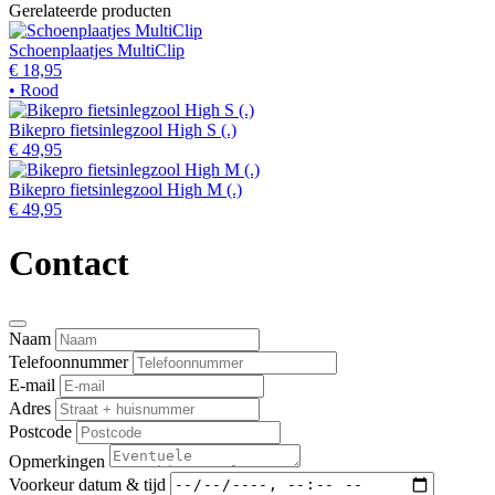
Gerelateerde producten
Schoenplaatjes MultiClip
€ 18,95
• Rood
Bikepro fietsinlegzool High S (.)
€ 49,95
Bikepro fietsinlegzool High M (.)
€ 49,95
Contact
Naam
Telefoonnummer
E-mail
Adres
Postcode
Opmerkingen
Voorkeur datum & tijd