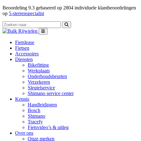
Beoordeling
9.3
gebaseerd op
2804
individuele klantbeoordelingen
op
5-sterrenspecialist
Fietslease
Fietsen
Accessoires
Diensten
Bikefitting
Werkplaats
Onderhoudsbeurten
Verzekeren
Sleutelservice
Shimano service center
Kennis
Handleidingen
Bosch
Shimano
Tracefy
Fietsvideo’s & uitleg
Over ons
Onze merken