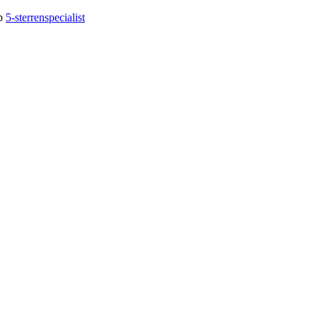
op
5-sterrenspecialist