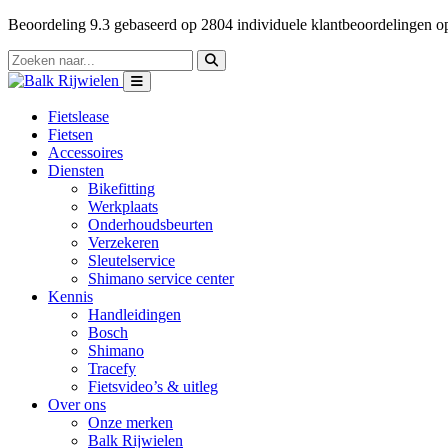
Beoordeling
9.3
gebaseerd op
2804
individuele klantbeoordelingen 
Fietslease
Fietsen
Accessoires
Diensten
Bikefitting
Werkplaats
Onderhoudsbeurten
Verzekeren
Sleutelservice
Shimano service center
Kennis
Handleidingen
Bosch
Shimano
Tracefy
Fietsvideo’s & uitleg
Over ons
Onze merken
Balk Rijwielen