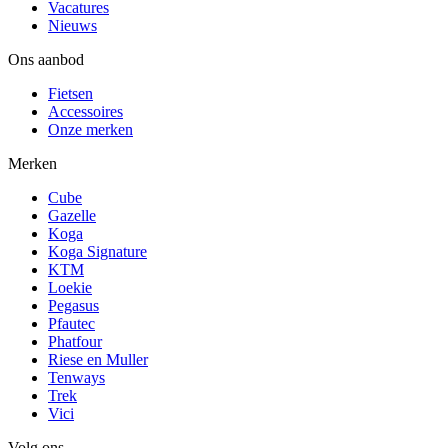
Vacatures
Nieuws
Ons aanbod
Fietsen
Accessoires
Onze merken
Merken
Cube
Gazelle
Koga
Koga Signature
KTM
Loekie
Pegasus
Pfautec
Phatfour
Riese en Muller
Tenways
Trek
Vici
Volg ons