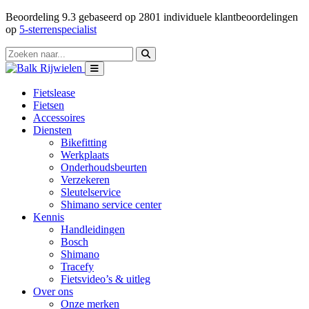
Beoordeling
9.3
gebaseerd op
2801
individuele klantbeoordelingen
op
5-sterrenspecialist
Fietslease
Fietsen
Accessoires
Diensten
Bikefitting
Werkplaats
Onderhoudsbeurten
Verzekeren
Sleutelservice
Shimano service center
Kennis
Handleidingen
Bosch
Shimano
Tracefy
Fietsvideo’s & uitleg
Over ons
Onze merken