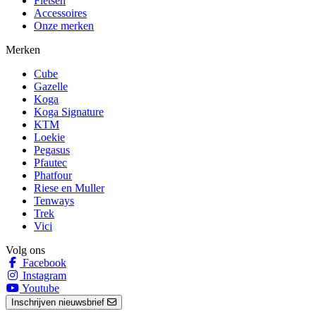
Fietsen
Accessoires
Onze merken
Merken
Cube
Gazelle
Koga
Koga Signature
KTM
Loekie
Pegasus
Pfautec
Phatfour
Riese en Muller
Tenways
Trek
Vici
Volg ons
Facebook
Instagram
Youtube
Inschrijven nieuwsbrief