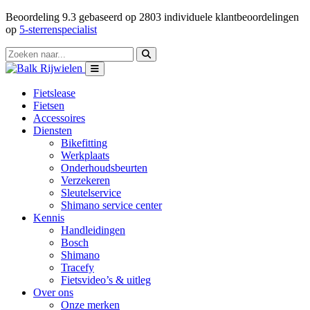
Beoordeling
9.3
gebaseerd op
2803
individuele klantbeoordelingen
op
5-sterrenspecialist
Fietslease
Fietsen
Accessoires
Diensten
Bikefitting
Werkplaats
Onderhoudsbeurten
Verzekeren
Sleutelservice
Shimano service center
Kennis
Handleidingen
Bosch
Shimano
Tracefy
Fietsvideo’s & uitleg
Over ons
Onze merken