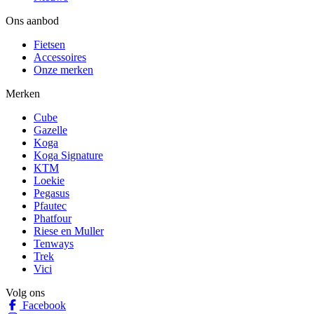
Ons aanbod
Fietsen
Accessoires
Onze merken
Merken
Cube
Gazelle
Koga
Koga Signature
KTM
Loekie
Pegasus
Pfautec
Phatfour
Riese en Muller
Tenways
Trek
Vici
Volg ons
Facebook