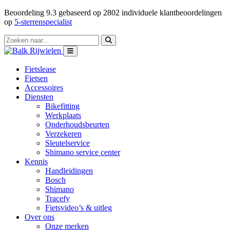
Beoordeling
9.3
gebaseerd op
2802
individuele klantbeoordelingen
op
5-sterrenspecialist
Fietslease
Fietsen
Accessoires
Diensten
Bikefitting
Werkplaats
Onderhoudsbeurten
Verzekeren
Sleutelservice
Shimano service center
Kennis
Handleidingen
Bosch
Shimano
Tracefy
Fietsvideo’s & uitleg
Over ons
Onze merken