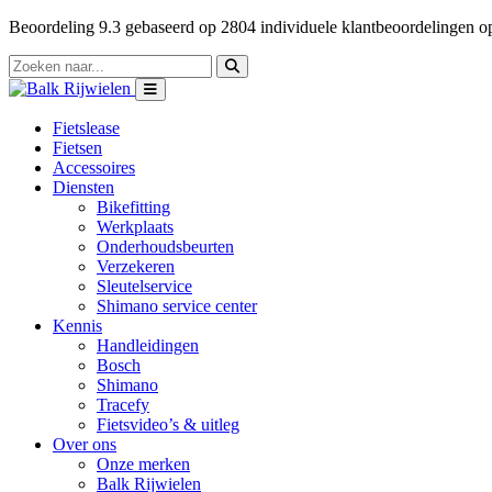
Beoordeling
9.3
gebaseerd op
2804
individuele klantbeoordelingen 
Fietslease
Fietsen
Accessoires
Diensten
Bikefitting
Werkplaats
Onderhoudsbeurten
Verzekeren
Sleutelservice
Shimano service center
Kennis
Handleidingen
Bosch
Shimano
Tracefy
Fietsvideo’s & uitleg
Over ons
Onze merken
Balk Rijwielen