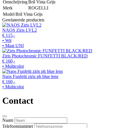
Omschrijving
Bril Vista Grijs
Merk
ROGELLI
Model
Bril Vista Grijs
Gerelateerde producten
NAOS Ziris LVL2
€ 115,-
• Wit
• Maat UNI
Ziris Photochromic FUNFETTI BLACK/RED
€ 160,-
• Multicolor
Naos Funfetti ziris ph blue lens
€ 160,-
• Multicolor
Contact
Naam
Telefoonnummer