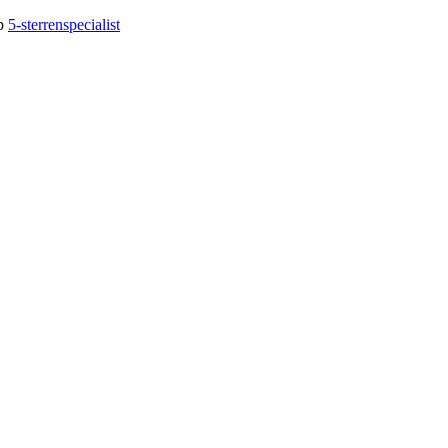
op
5-sterrenspecialist