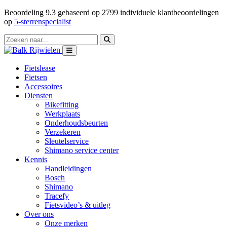
Beoordeling
9.3
gebaseerd op
2799
individuele klantbeoordelingen
op
5-sterrenspecialist
Fietslease
Fietsen
Accessoires
Diensten
Bikefitting
Werkplaats
Onderhoudsbeurten
Verzekeren
Sleutelservice
Shimano service center
Kennis
Handleidingen
Bosch
Shimano
Tracefy
Fietsvideo’s & uitleg
Over ons
Onze merken