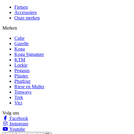
Fietsen
Accessoires
Onze merken
Merken
Cube
Gazelle
Koga
Koga Signature
KTM
Loekie
Pegasus
Pfautec
Phatfour
Riese en Muller
Tenways
Trek
Vici
Volg ons
Facebook
Instagram
Youtube