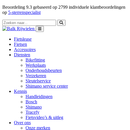
Beoordeling
9.3
gebaseerd op
2799
individuele klantbeoordelingen
op
5-sterrenspecialist
Fietslease
Fietsen
Accessoires
Diensten
Bikefitting
Werkplaats
Onderhoudsbeurten
Verzekeren
Sleutelservice
Shimano service center
Kennis
Handleidingen
Bosch
Shimano
Tracefy
Fietsvideo’s & uitleg
Over ons
Onze merken