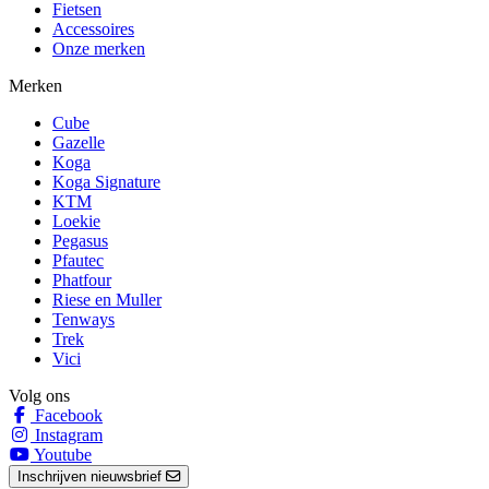
Fietsen
Accessoires
Onze merken
Merken
Cube
Gazelle
Koga
Koga Signature
KTM
Loekie
Pegasus
Pfautec
Phatfour
Riese en Muller
Tenways
Trek
Vici
Volg ons
Facebook
Instagram
Youtube
Inschrijven nieuwsbrief