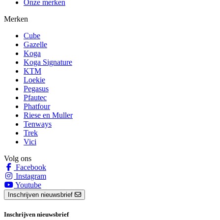
Onze merken
Merken
Cube
Gazelle
Koga
Koga Signature
KTM
Loekie
Pegasus
Pfautec
Phatfour
Riese en Muller
Tenways
Trek
Vici
Volg ons
Facebook
Instagram
Youtube
Inschrijven nieuwsbrief
Inschrijven nieuwsbrief