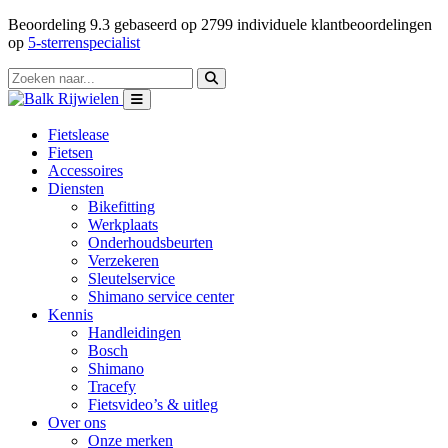
Beoordeling
9.3
gebaseerd op
2799
individuele klantbeoordelingen
op
5-sterrenspecialist
Fietslease
Fietsen
Accessoires
Diensten
Bikefitting
Werkplaats
Onderhoudsbeurten
Verzekeren
Sleutelservice
Shimano service center
Kennis
Handleidingen
Bosch
Shimano
Tracefy
Fietsvideo’s & uitleg
Over ons
Onze merken