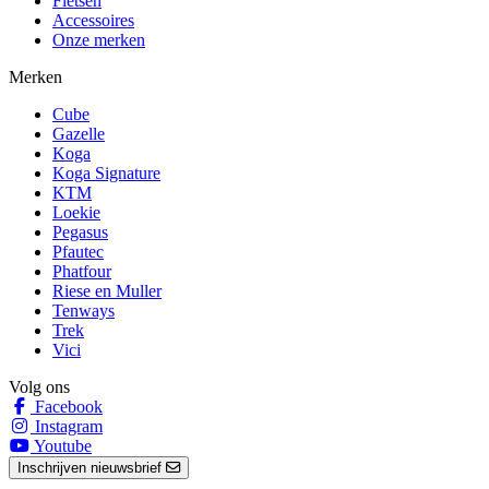
Fietsen
Accessoires
Onze merken
Merken
Cube
Gazelle
Koga
Koga Signature
KTM
Loekie
Pegasus
Pfautec
Phatfour
Riese en Muller
Tenways
Trek
Vici
Volg ons
Facebook
Instagram
Youtube
Inschrijven nieuwsbrief