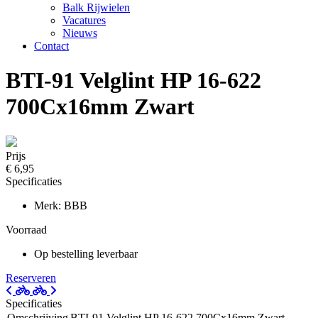
Balk Rijwielen
Vacatures
Nieuws
Contact
BTI-91 Velglint HP 16-622
700Cx16mm Zwart
Prijs
€ 6,95
Specificaties
Merk: BBB
Voorraad
Op bestelling leverbaar
Reserveren
Specificaties
Omschrijving
BTI-91 Velglint HP 16-622 700Cx16mm Zwart