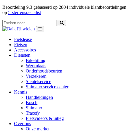
Beoordeling
9.3
gebaseerd op
2804
individuele klantbeoordelingen
op
5-sterrenspecialist
Fietslease
Fietsen
Accessoires
Diensten
Bikefitting
Werkplaats
Onderhoudsbeurten
Verzekeren
Sleutelservice
Shimano service center
Kennis
Handleidingen
Bosch
Shimano
Tracefy
Fietsvideo’s & uitleg
Over ons
Onze merken