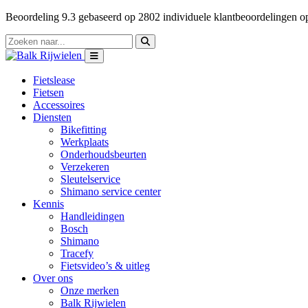
Beoordeling
9.3
gebaseerd op
2802
individuele klantbeoordelingen 
Fietslease
Fietsen
Accessoires
Diensten
Bikefitting
Werkplaats
Onderhoudsbeurten
Verzekeren
Sleutelservice
Shimano service center
Kennis
Handleidingen
Bosch
Shimano
Tracefy
Fietsvideo’s & uitleg
Over ons
Onze merken
Balk Rijwielen