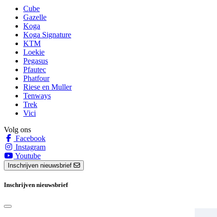
Cube
Gazelle
Koga
Koga Signature
KTM
Loekie
Pegasus
Pfautec
Phatfour
Riese en Muller
Tenways
Trek
Vici
Volg ons
Facebook
Instagram
Youtube
Inschrijven nieuwsbrief
Inschrijven nieuwsbrief