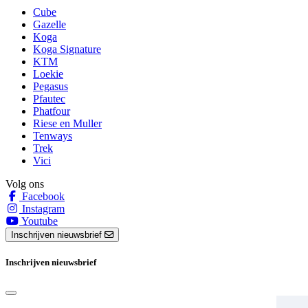
Cube
Gazelle
Koga
Koga Signature
KTM
Loekie
Pegasus
Pfautec
Phatfour
Riese en Muller
Tenways
Trek
Vici
Volg ons
Facebook
Instagram
Youtube
Inschrijven nieuwsbrief
Inschrijven nieuwsbrief