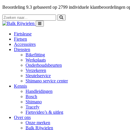
Beoordeling
9.3
gebaseerd op
2799
individuele klantbeoordelingen 
Fietslease
Fietsen
Accessoires
Diensten
Bikefitting
Werkplaats
Onderhoudsbeurten
Verzekeren
Sleutelservice
Shimano service center
Kennis
Handleidingen
Bosch
Shimano
Tracefy
Fietsvideo’s & uitleg
Over ons
Onze merken
Balk Rijwielen