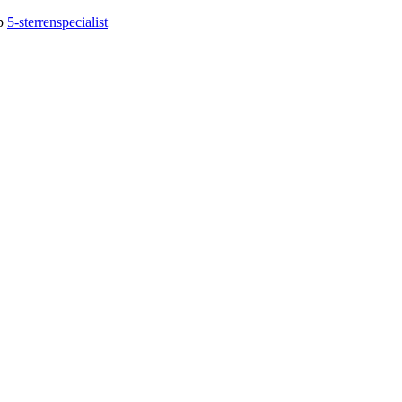
op
5-sterrenspecialist