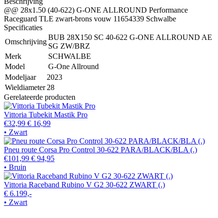
Beschrijving
@@ 28x1.50 (40-622) G-ONE ALLROUND Performance
Raceguard TLE zwart-brons vouw 11654339 Schwalbe
Specificaties
BUB 28X150 SC 40-622 G-ONE ALLROUND AE
Omschrijving
SG ZW/BRZ
Merk
SCHWALBE
Model
G-One Allround
Modeljaar
2023
Wieldiameter
28
Gerelateerde producten
Vittoria Tubekit Mastik Pro
€32,99
€ 16,99
• Zwart
Pneu route Corsa Pro Control 30-622 PARA/BLACK/BLA (.)
€101,99
€ 94,95
• Bruin
Vittoria Raceband Rubino V G2 30-622 ZWART (.)
€ 6.199,-
• Zwart