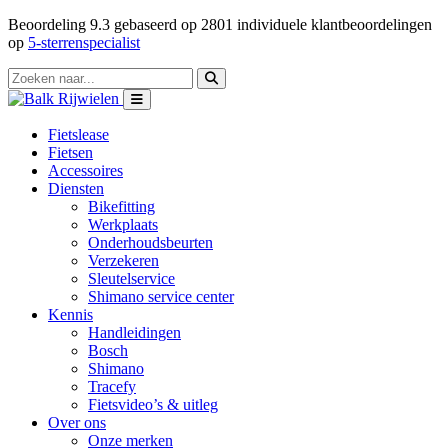
Beoordeling
9.3
gebaseerd op
2801
individuele klantbeoordelingen
op
5-sterrenspecialist
Fietslease
Fietsen
Accessoires
Diensten
Bikefitting
Werkplaats
Onderhoudsbeurten
Verzekeren
Sleutelservice
Shimano service center
Kennis
Handleidingen
Bosch
Shimano
Tracefy
Fietsvideo’s & uitleg
Over ons
Onze merken